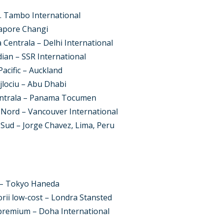
R. Tambo International
gapore Changi
a Centrala – Delhi International
ian – SSR International
Pacific – Auckland
jlociu – Abu Dhabi
Centrala – Panama Tocumen
 Nord – Vancouver International
 Sud – Jorge Chavez, Lima, Peru
n – Tokyo Haneda
rii low-cost – Londra Stansted
i premium – Doha International