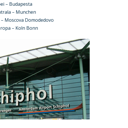
pei – Budapesta
ntrala – Munchen
CSI – Moscova Domodedovo
uropa – Koln Bonn