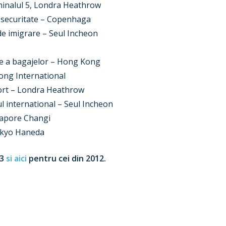
minalul 5, Londra Heathrow
e securitate – Copenhaga
 de imigrare – Seul Incheon
are a bagajelor – Hong Kong
ong International
ort – Londra Heathrow
l international – Seul Incheon
ngapore Changi
Tokyo Haneda
13
si aici
pentru cei din 2012.