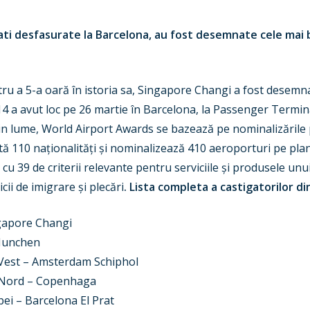
itati desfasurate la Barcelona, au fost desemnate cele mai
.
tru a 5-a oară în istoria sa, Singapore Changi a fost desemn
a avut loc pe 26 martie în Barcelona, la Passenger Termina
in lume, World Airport Awards se bazează pe nominalizările 
ntă 110 naționalități și nominalizează 410 aeroporturi pe pl
e cu 39 de criterii relevante pentru serviciile și produsele unu
cii de imigrare și plecări
. Lista completa a castigatorilor di
ngapore Changi
 Munchen
 Vest – Amsterdam Schiphol
e Nord – Copenhaga
ei – Barcelona El Prat