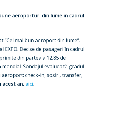
 bune aeroporturi din lume in cadrul
at “Cel mai bun aeroport din lume”.
l EXPO. Decise de pasageri în cadrul
primite din partea a 12,85 de
an mondial. Sondajul evaluează gradul
i aeroport: check-in, sosiri, transfer,
n acest an,
aici
.