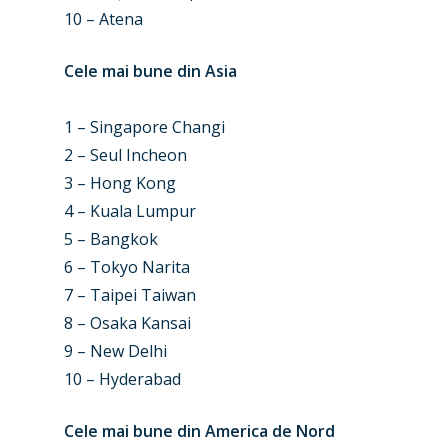
10 – Atena
Cele mai bune din Asia
1 – Singapore Changi
2 – Seul Incheon
3 – Hong Kong
4 – Kuala Lumpur
5 – Bangkok
6 – Tokyo Narita
New Routes
7 – Taipei Taiwan
8 – Osaka Kansai
Industry
9 – New Delhi
Airshows
Accidents / Incidents
10 – Hyderabad
Business Jets
Dubai 2025
Cele mai bune din America de Nord