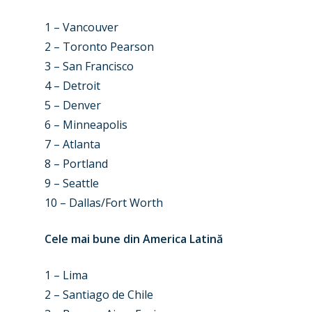
Paris 2025
Military
1 – Vancouver
Farnborough 2024
Trip Reports
2 – Toronto Pearson
Paris 2023
Marketplace
3 – San Francisco
4 – Detroit
Farnborough 2022
Jobs
5 – Denver
Dubai 2019
6 – Minneapolis
Contact
7 – Atlanta
Paris 2019
8 – Portland
9 – Seattle
10 – Dallas/Fort Worth
Cele mai bune din America Latină
1 – Lima
2 – Santiago de Chile