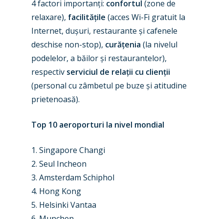
4 factori importanți:
confortul
(zone de
relaxare),
facilitățile
(acces Wi-Fi gratuit la
Internet, dușuri, restaurante și cafenele
deschise non-stop),
curățenia
(la nivelul
podelelor, a băilor și restaurantelor),
respectiv
serviciul de relații cu clienții
(personal cu zâmbetul pe buze și atitudine
prietenoasă).
Top 10 aeroporturi la nivel mondial
1. Singapore Changi
2. Seul Incheon
3. Amsterdam Schiphol
4. Hong Kong
5. Helsinki Vantaa
6. Munchen