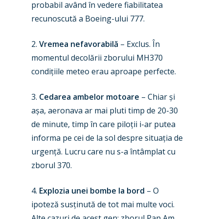
probabil având în vedere fiabilitatea
Paris 2025
Military
recunoscută a Boeing-ului 777.
Farnborough 2024
Trip Reports
2.
Vremea nefavorabilă
– Exclus. În
Paris 2023
Marketplace
momentul decolării zborului MH370
Farnborough 2022
Jobs
condițiile meteo erau aproape perfecte.
Dubai 2019
Contact
3.
Cedarea ambelor motoare
– Chiar și
Paris 2019
așa, aeronava ar mai pluti timp de 20-30
de minute, timp în care piloții i-ar putea
informa pe cei de la sol despre situația de
urgență. Lucru care nu s-a întâmplat cu
zborul 370.
4.
Explozia unei bombe la bord
– O
ipoteză susținută de tot mai multe voci.
Alte cazuri de acest gen: zborul Pan Am