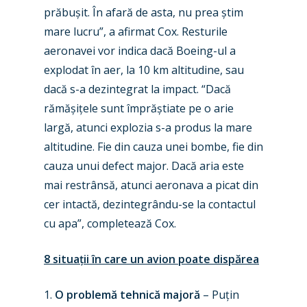
prăbușit. În afară de asta, nu prea știm
mare lucru”, a afirmat Cox. Resturile
aeronavei vor indica dacă Boeing-ul a
explodat în aer, la 10 km altitudine, sau
dacă s-a dezintegrat la impact. “Dacă
rămășițele sunt împrăștiate pe o arie
largă, atunci explozia s-a produs la mare
altitudine. Fie din cauza unei bombe, fie din
cauza unui defect major. Dacă aria este
mai restrânsă, atunci aeronava a picat din
New Routes
cer intactă, dezintegrându-se la contactul
cu apa”, completează Cox.
Industry
Airshows
Accidents / Incidents
8 situații în care un avion poate dispărea
Business Jets
Dubai 2025
1.
O problemă tehnică majoră
– Puțin