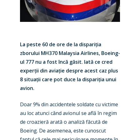
La peste 60 de ore de la dispariția
zborului MH370 Malaysia Airlines, Boeing-
ul 777 nu a fost încă găsit. Iată ce cred
experții din aviație despre acest caz plus
8 situații care pot duce la dispariția unui
avion.
Doar 9% din accidentele soldate cu victime
au loc atunci când avionul se află în regim
de croazieră arată o analiză făcută de
Boeing. De asemenea, este cunoscut
faptul că cele mai periculoase momente în