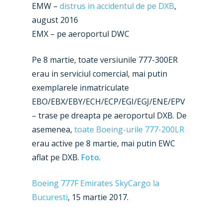
Paris 2023
Marketplace
EMW –
distrus in accidentul de pe DXB
,
august 2016
Farnborough 2022
Jobs
EMX – pe aeroportul DWC
Dubai 2019
Contact
Pe 8 martie, toate versiunile 777-300ER
Paris 2019
erau in serviciul comercial, mai putin
exemplarele inmatriculate
EBO/EBX/EBY/ECH/ECP/EGI/EGJ/ENE/EPV
– trase pe dreapta pe aeroportul DXB. De
asemenea,
toate Boeing-urile 777-200LR
erau active pe 8 martie, mai putin EWC
aflat pe DXB.
Foto
.
Boeing 777F Emirates SkyCargo la
Bucuresti
, 15 martie 2017.