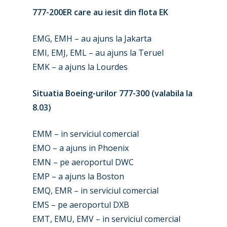
777-200ER care au iesit din flota EK
EMG, EMH – au ajuns la Jakarta
EMI, EMJ, EML – au ajuns la Teruel
EMK – a ajuns la Lourdes
Situatia Boeing-urilor 777-300 (valabila la
New Routes
8.03)
Industry
EMM – in serviciul comercial
Airshows
Accidents / Incidents
EMO – a ajuns in Phoenix
EMN – pe aeroportul DWC
Business Jets
Dubai 2025
EMP – a ajuns la Boston
Paris 2025
Military
EMQ, EMR – in serviciul comercial
EMS – pe aeroportul DXB
Farnborough 2024
Trip Reports
EMT, EMU, EMV – in serviciul comercial