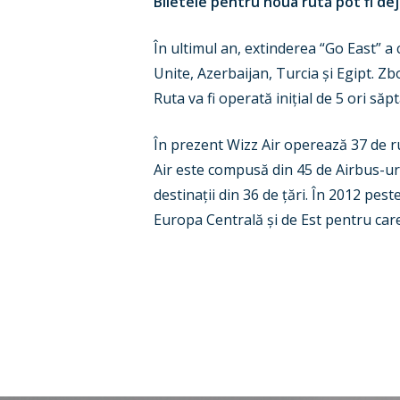
Biletele pentru noua rută pot fi de
În ultimul an, extinderea “Go East” a
Unite, Azerbaijan, Turcia și Egipt. Z
Ruta va fi operată inițial de 5 ori săp
În prezent Wizz Air operează 37 de ru
Air este compusă din 45 de Airbus-ur
destinații din 36 de țări. În 2012 pe
Europa Centrală și de Est pentru care