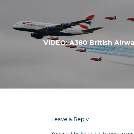
VIDEO: A380 British Airwa
Leave a Reply
You must be
logged in
to post a com