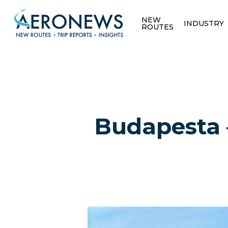
NEW
INDUSTRY
ROUTES
Budapesta 
Hit enter to search or ESC to close