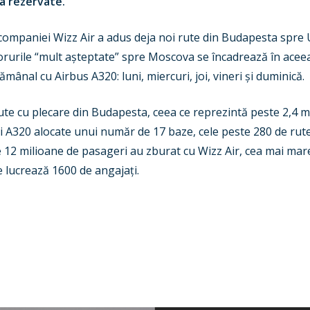
ja rezervate.
 companiei Wizz Air a adus deja noi rute din Budapesta spre 
borurile “mult așteptate” spre Moscova se încadrează în aceeaș
tămânal cu Airbus A320: luni, miercuri, joi, vineri și duminică.
te cu plecare din Budapesta, ceea ce reprezintă peste 2,4 mi
i A320 alocate unui număr de 17 baze, cele peste 280 de rut
ste 12 milioane de pasageri au zburat cu Wizz Air, cea mai ma
 lucrează 1600 de angajați.