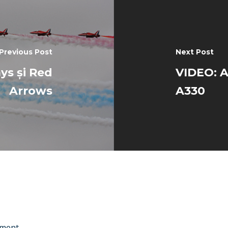
Previous Post
Next Post
ys și Red
VIDEO: Ai
Arrows
A330
ment.