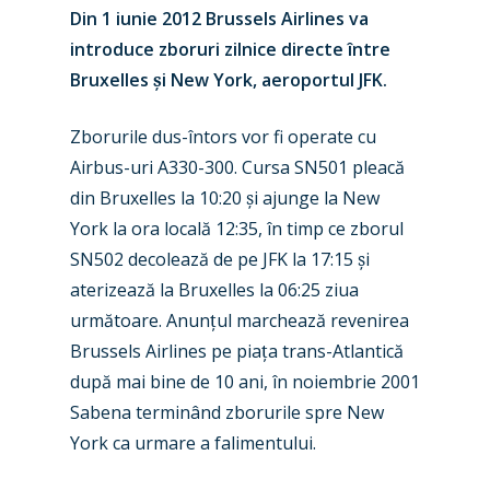
Din 1 iunie 2012 Brussels Airlines va
introduce zboruri zilnice directe
între
Bruxelles
ș
i New York, aeroportul JFK.
Zborurile dus-întors vor fi operate cu
Airbus-uri A330-300. Cursa SN501 pleacă
din Bruxelles la 10
:20
ș
i ajunge la New
York la ora locală 12:35, în timp ce zborul
New Routes
SN502 decolează de pe JFK la 17:15
ș
i
aterizează la Bruxelles la 06:25 ziua
Industry
următoare. Anun
ț
ul marchează revenirea
Airshows
Accidents / Incidents
Brussels Airlines pe pia
ț
a trans-Atlantică
după mai bine de 10 ani, în noiembrie 2001
Business Jets
Dubai 2025
Sabena terminând zborurile spre New
Paris 2025
Military
York ca urmare a falimentului.
Farnborough 2024