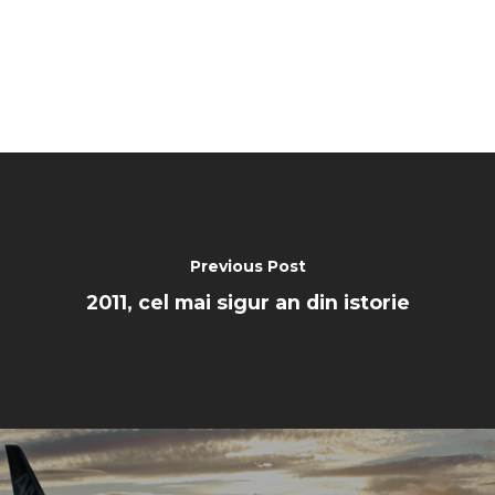
Trip Reports
Paris 2023
Marketplace
Farnborough 2022
Jobs
Dubai 2019
Contact
Paris 2019
Previous Post
2011, cel mai sigur an din istorie