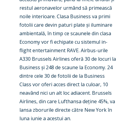
New Routes
restul aeronavelor urmând să primească
Industry
noile interioare. Clasa Business va primi
fotolii care devin paturi plate
ș
i iluminare
Airshows
Accidents / Incidents
ambientală, în timp ce scaunele din clasa
Business Jets
Dubai 2025
Economy vor fi echipate cu sistemul in-
flight entertainment RAVE. Airbus-urile
Paris 2025
Military
A330 Brussels Airlines oferă 30 de locuri la
Farnborough 2024
Trip Reports
Business
ș
i 248 de scaune la Economy. 24
dintre cele 30 de fotolii de la Business
Paris 2023
Marketplace
Class vor oferi acces direct la culoar, 10
Farnborough 2022
Jobs
neavând nici un alt loc adiacent. Brussels
Dubai 2019
Airlines, din care Lufthansa de
ț
ine 45%, va
Contact
lansa zborurile directe către New York în
Paris 2019
luna iunie a acestui an.