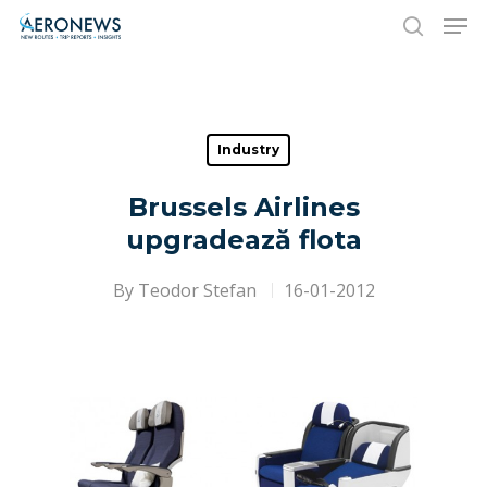
Hit enter to search or ESC to close
Industry
Brussels Airlines
upgradează flota
By
Teodor Stefan
16-01-2012