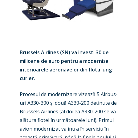
Brussels Airlines (SN) va investi 30 de
milioane de euro pentru a moderniza
interioarele aeronavelor din flota lung-
curier.
Procesul de modernizare vizeaz
ă 5 Airbus-
uri A330-300
ș
i două A330-200 de
ț
inute de
Brussels Airlines (al doilea A330-200 se va
alătura flotei în următoarele luni). Primul
avion modernizat va intra în serviciu în
această primăvară, până la finele anului
ș
i