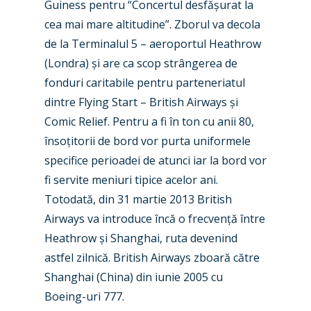
Guiness pentru “Concertul desfășurat la
cea mai mare altitudine”. Zborul va decola
de la Terminalul 5 – aeroportul Heathrow
New Routes
(Londra) și are ca scop strângerea de
Industry
fonduri caritabile pentru parteneriatul
dintre Flying Start – British Airways și
Airshows
Accidents / Incidents
Comic Relief. Pentru a fi în ton cu anii 80,
Business Jets
Dubai 2025
însoțitorii de bord vor purta uniformele
specifice perioadei de atunci iar la bord vor
Paris 2025
Military
fi servite meniuri tipice acelor ani.
Farnborough 2024
Trip Reports
Totodată, din 31 martie 2013 British
Airways va introduce încă o frecvență între
Paris 2023
Marketplace
Heathrow și Shanghai, ruta devenind
Farnborough 2022
Jobs
astfel zilnică. British Airways zboară către
Dubai 2019
Shanghai (China) din iunie 2005 cu
Contact
Boeing-uri 777.
Paris 2019