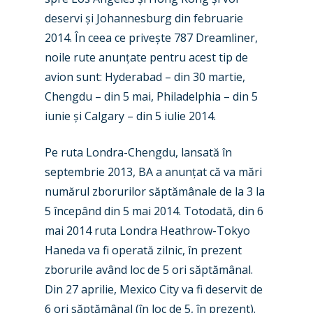
deservi și Johannesburg din februarie
2014. În ceea ce privește 787 Dreamliner,
noile rute anunțate pentru acest tip de
avion sunt: Hyderabad – din 30 martie,
Chengdu – din 5 mai, Philadelphia – din 5
iunie și Calgary – din 5 iulie 2014.
New Routes
Pe ruta Londra-Chengdu, lansată în
Industry
septembrie 2013, BA a anunțat că va mări
numărul zborurilor săptămânale de la 3 la
Airshows
Accidents / Incidents
5 începând din 5 mai 2014. Totodată, din 6
Business Jets
Dubai 2025
mai 2014 ruta Londra Heathrow-Tokyo
Haneda va fi operată zilnic, în prezent
Paris 2025
Military
zborurile având loc de 5 ori săptămânal.
Farnborough 2024
Trip Reports
Din 27 aprilie, Mexico City va fi deservit de
6 ori săptămânal (în loc de 5, în prezent).