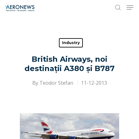
Hit enter to search or ESC to close
Industry
British Airways, noi
destinații A380 și B787
By
Teodor Stefan
11-12-2013