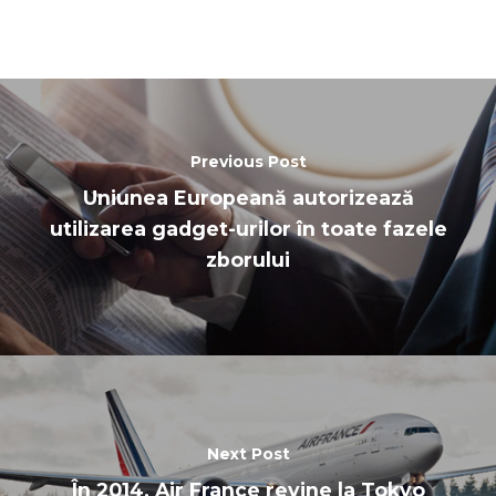
Previous Post
Uniunea Europeană autorizează
utilizarea gadget-urilor în toate fazele
zborului
Next Post
În 2014, Air France revine la Tokyo