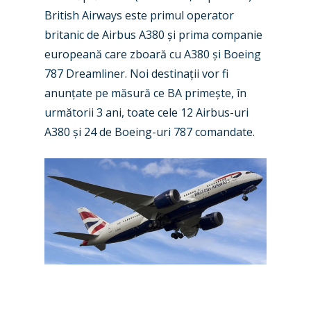
Paris 2023
Marketplace
British Airways este primul operator
Farnborough 2022
britanic de Airbus A380 și prima companie
Jobs
europeană care zboară cu A380 și Boeing
Dubai 2019
Contact
787 Dreamliner. Noi destinații vor fi
Paris 2019
anunțate pe măsură ce BA primește, în
următorii 3 ani, toate cele 12 Airbus-uri
A380 și 24 de Boeing-uri 787 comandate.