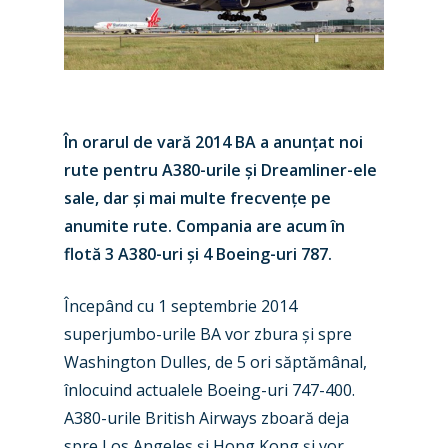
În orarul de vară 2014 BA a anunțat noi
rute pentru A380-urile și Dreamliner-ele
sale, dar și mai multe frecvențe pe
anumite rute. Compania are acum în
flotă 3 A380-uri și 4 Boeing-uri 787.
Începând cu 1 septembrie 2014
superjumbo-urile BA vor zbura și spre
Washington Dulles, de 5 ori săptămânal,
înlocuind actualele Boeing-uri 747-400.
A380-urile British Airways zboară deja
spre Los Angeles și Hong Kong și vor