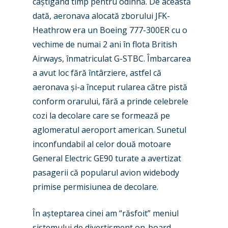
câștigând timp pentru odihnă. De această
dată, aeronava alocată zborului JFK-
Heathrow era un Boeing 777-300ER cu o
vechime de numai 2 ani în flota British
Airways, înmatriculat G-STBC. Îmbarcarea
a avut loc fără întârziere, astfel că
aeronava și-a început rularea către pistă
conform orarului, fără a prinde celebrele
cozi la decolare care se formează pe
aglomeratul aeroport american. Sunetul
inconfundabil al celor două motoare
General Electric GE90 turate a avertizat
pasagerii că popularul avion widebody
primise permisiunea de decolare.
În așteptarea cinei am “răsfoit” meniul
sistemului de divertisment on-board.