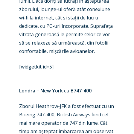
lumii. Dacă doriți să lucrați în așteptarea
zborului, lounge-ul oferă atât conexiune
wi-fi la internet, cât și stații de lucru
dedicate, cu PC-uri încorporate. Suprafața
vitrată generoasă le permite celor ce vor
să se relaxeze să urmărească, din fotolii
confortabile, mișcările avioanelor.
[widgetkit id=5]
Londra – New York cu B747-400
Zborul Heathrow-JFK a fost efectuat cu un
Boeing 747-400, British Airways fiind cel
mai mare operator de 747 din lume. Cât
timp am așteptat îmbarcarea am observat