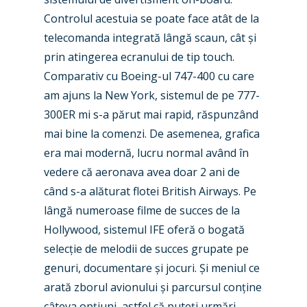
Controlul acestuia se poate face atât de la
telecomanda integrată lângă scaun, cât și
prin atingerea ecranului de tip touch.
Comparativ cu Boeing-ul 747-400 cu care
am ajuns la New York, sistemul de pe 777-
300ER mi s-a părut mai rapid, răspunzând
mai bine la comenzi. De asemenea, grafica
era mai modernă, lucru normal având în
vedere că aeronava avea doar 2 ani de
când s-a alăturat flotei British Airways. Pe
lângă numeroase filme de succes de la
Hollywood, sistemul IFE oferă o bogată
selecție de melodii de succes grupate pe
genuri, documentare și jocuri. Și meniul ce
arată zborul avionului și parcursul conține
câteva opțiuni, astfel că puteți urmări