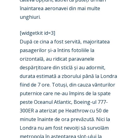
înaintarea aeronavei din mai multe
unghiuri.
[widgetkit id=3]
După ce cina a fost servită, majoritatea
pasagerilor și-a întins fotoliile la
orizontală, au ridicat paravanele
despărțitoare din sticlă și au adormit,
durata estimată a zborului până la Londra
fiind de 7 ore. Totuși, din cauza vânturilor
puternice care ne-au împins de la spate
peste Oceanul Atlantic, Boeing-ul 777-
300ER a aterizat pe Heathrow cu 50 de
minute înainte de ora prevăzută. Nici la
Londra nu am fost nevoiți să survolăm
metropola în așteptarea slot-ului la