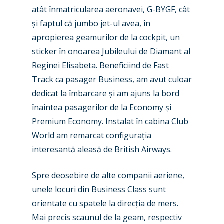
atât înmatricularea aeronavei, G-BYGF, cât
și faptul că jumbo jet-ul avea, în
apropierea geamurilor de la cockpit, un
New Routes
sticker în onoarea Jubileului de Diamant al
Reginei Elisabeta. Beneficiind de Fast
Industry
Track ca pasager Business, am avut culoar
Airshows
Accidents / Incidents
dedicat la îmbarcare și am ajuns la bord
înaintea pasagerilor de la Economy și
Business Jets
Dubai 2025
Premium Economy. Instalat în cabina Club
Paris 2025
Military
World am remarcat configurația
interesantă aleasă de British Airways.
Farnborough 2024
Trip Reports
Paris 2023
Spre deosebire de alte companii aeriene,
Marketplace
unele locuri din Business Class sunt
Farnborough 2022
Jobs
orientate cu spatele la direcția de mers.
Dubai 2019
Mai precis scaunul de la geam, respectiv
Contact