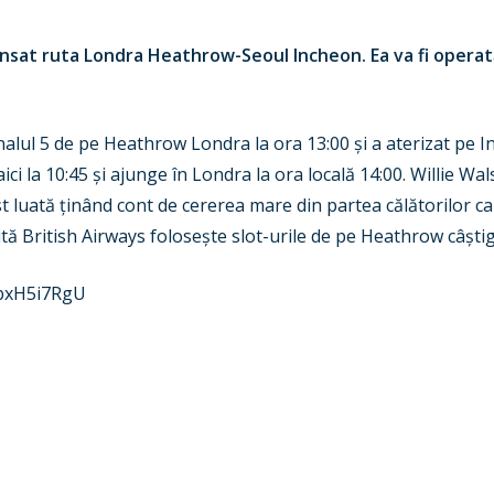
ansat ruta Londra Heathrow-Seoul Incheon. Ea va fi operat
alul 5 de pe Heathrow Londra la ora 13:00 și a aterizat pe I
ci la 10:45 și ajunge în Londra la ora locală 14:00. Willie Wal
st luată ținând cont de cererea mare din partea călătorilor ca
ă British Airways folosește slot-urile de pe Heathrow câștig
ibxH5i7RgU