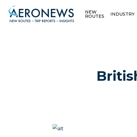
NEW
INDUSTRY
ROUTES
Briti
Hit enter to search or ESC to close