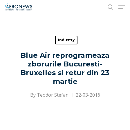
Hit enter to search or ESC to close
Industry
Blue Air reprogrameaza
zborurile Bucuresti-
Bruxelles si retur din 23
martie
By
Teodor Stefan
22-03-2016