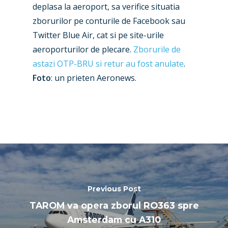
deplasa la aeroport, sa verifice situatia
Paris 2025
Military
zborurilor pe conturile de Facebook sau
Farnborough 2024
Twitter Blue Air, cat si pe site-urile
Trip Reports
aeroporturilor de plecare.
Zborurile de
Paris 2023
Marketplace
astazi OTP-BRU si retur au fost anulate
.
Farnborough 2022
Foto
: un prieten Aeronews.
Jobs
Dubai 2019
Contact
Paris 2019
Previous Post
TAROM va opera zborul RO363 spre
Amsterdam cu A310