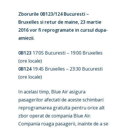
Zborurile 0B123/124 Bucuresti –
Bruxelles si retur de maine, 23 martie
2016 vor fi reprogramate in cursul dupa-
amiezii.
0B123
17:05 Bucuresti – 19:00 Bruxelles
(ore locale)
0B124
19:45 Bruxelles – 23:30 Bucuresti
(ore locale)
New Routes
In acelasi timp, Blue Air asigura
Industry
pasagerilor afectati de aceste schimbari
reprogramarea gratuita pentru orice alt
Airshows
Accidents / Incidents
zbor operat de compania Blue Air.
Compania roaga pasagerii, inainte de a se
Business Jets
Dubai 2025