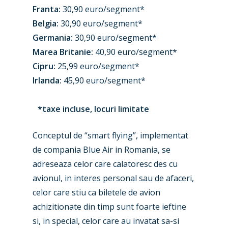
Trip Reports
Franta:
30,90 euro/segment*
Paris 2023
Marketplace
Belgia:
30,90 euro/segment*
Germania:
30,90 euro/segment*
Farnborough 2022
Jobs
Marea Britanie:
40,90 euro/segment*
Dubai 2019
Cipru:
25,99 euro/segment*
Contact
Paris 2019
Irlanda:
45,90 euro/segment*
*taxe incluse, locuri limitate
Conceptul de “
smart flying
”, implementat
de compania Blue Air in Romania, se
adreseaza celor care calatoresc des cu
avionul, in interes personal sau de afaceri,
celor care stiu ca biletele de avion
achizitionate din timp sunt foarte ieftine
si, in special, celor care au invatat sa-si