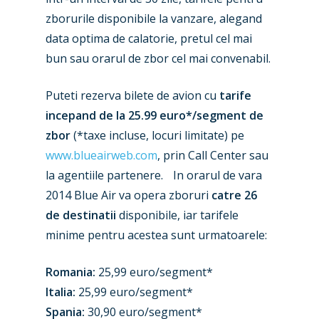
zborurile disponibile la vanzare, alegand
data optima de calatorie, pretul cel mai
bun sau orarul de zbor cel mai convenabil.
Puteti rezerva bilete de avion cu
tarife
incepand de la 25.99 euro*/segment de
zbor
(*taxe incluse, locuri limitate) pe
www.blueairweb.com
, prin Call Center sau
New Routes
la agentiile partenere. In orarul de vara
2014 Blue Air va opera zboruri
catre 26
Industry
de destinatii
disponibile, iar tarifele
Airshows
Accidents / Incidents
minime pentru acestea sunt urmatoarele:
Business Jets
Dubai 2025
Romania:
25,99 euro/segment*
Paris 2025
Military
Italia:
25,99 euro/segment*
Spania:
30,90 euro/segment*
Farnborough 2024