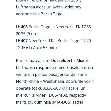
Lufthansa aloca un avion widebody
New Routes
aeroportului Berlin Tegel.
Industry
LH406
Berlin Tegel – New York JFK 17:35 –
20:35 (9 ore)
Airshows
Accidents / Incidents
LH407
New York JFK – Berlin Tegel 22:20 –
Business Jets
Dubai 2025
12:15+1 (7 ore 55 min)
Paris 2025
Military
Prin reluarea rutei
Dusseldorf – Miami
,
Farnborough 2024
Trip Reports
Lufthansa raspunde numeroaselor cereri
venite din partea pasagerilor din zona
Paris 2023
Marketplace
North Rhine – Westphalia. Zborurile vor fi
Farnborough 2022
Jobs
operate tot cu A330-300 in fiecare luni,
miercuri si vineri (DUS-MIA), respectiv
Dubai 2019
Contact
marti, joi, duminica (MIA-DUS) astfel:
Paris 2019