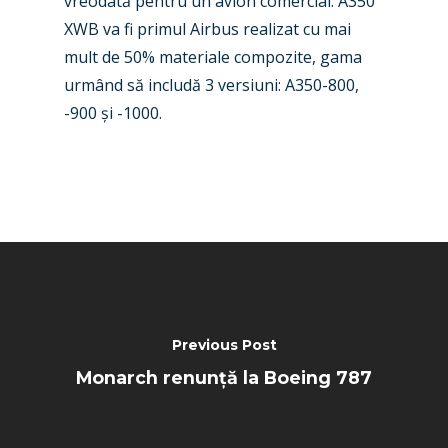
vreodată pentru un avion comercial. A350
Paris 2025
Military
XWB va fi primul Airbus realizat cu mai
Farnborough 2024
Trip Reports
mult de 50% materiale compozite, gama
urmând să includă 3 versiuni
: A350-800,
Paris 2023
Marketplace
-900
ș
i -1000.
Farnborough 2022
Jobs
Dubai 2019
Contact
Paris 2019
Previous Post
Monarch renunță la Boeing 787