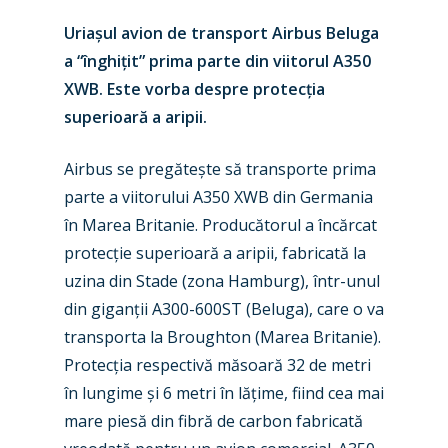
Uria
ș
ul avion de transport Airbus Beluga
a
“
înghi
ț
it”
prima parte din viitorul A350
XWB. Este vorba despre protec
ț
ia
superioară a aripii.
Airbus se pregăte
ș
te să transporte prima
parte a viitorului A350
XWB din Germania
în Marea Britanie. Producătorul a încărcat
protec
ț
ie superioa
ră a aripii, fabricată la
uzina din Stade (zona Hamburg), într-unul
New Routes
din gigan
ț
ii A300-600ST (Beluga), care o va
Industry
transporta la Broughton (Marea Britanie).
Protec
ț
ia respectivă măsoară 32 de metri
Airshows
Accidents / Incidents
în lungime
ș
i 6 metri în lă
ț
ime, fiind cea mai
Business Jets
Dubai 2025
mare piesă din
fibră de carbon fabricată