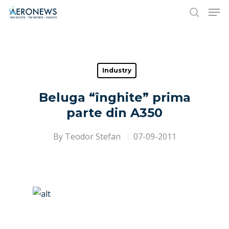
Hit enter to search or ESC to close
Industry
Beluga “înghite” prima
parte din A350
By
Teodor Stefan
07-09-2011