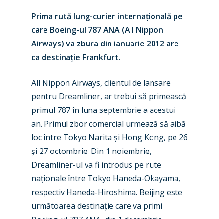
Prima rut
ă lung-curier interna
ț
ională pe
care Boeing-ul 787 ANA (All Nippon
Airways) va zbura din ianuarie 2012 are
ca destina
ț
ie Frankfurt.
All Nippon Airways, clientul de lansare
pentru Dreamliner, ar trebui să primească
primul 787 în luna septembrie a acestui
an. Primul zbor comercial urmează să aibă
loc între Tokyo Narita
ș
i Hong Kong, pe 26
ș
i 27 octombrie. Din 1 noiembrie,
Dreamliner-ul va fi introdus pe rute
na
ț
ionale î
ntre Tokyo Haneda-Okayama,
New Routes
respectiv Haneda-Hiroshima. Beijing este
următoarea destina
ț
ie c
are va primi
Industry