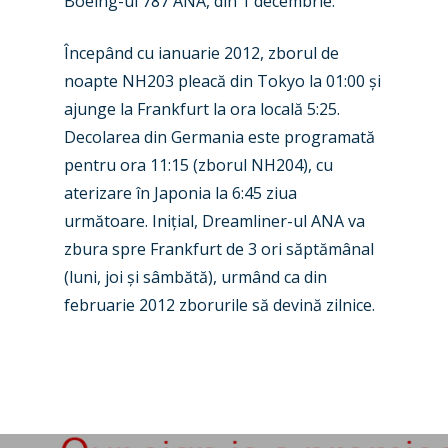
Boeing-ul 787 ANA, din 1 decembrie.
Airshows
Accidents / Incidents
Începând cu ianuarie 2012, zborul de
Business Jets
Dubai 2025
noapte NH203 pleacă din Tokyo la 01:00
ș
i
Paris 2025
Military
ajunge la Frankfurt la ora locală 5:
25.
Decolarea din Germania este programată
Farnborough 2024
Trip Reports
pentru ora 11
:15 (zborul NH204), cu
Paris 2023
Marketplace
aterizare în Japonia la 6:45 ziua
următoare. Ini
ț
ial, Dreamliner-ul ANA va
Farnborough 2022
Jobs
zbura spre Frankfurt de 3 ori săptămânal
Dubai 2019
Contact
(luni, joi
ș
i sâmbătă), urmând ca din
Paris 2019
februarie 2012
zborurile să devină zilnice.