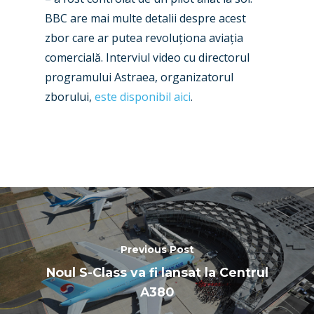
Paris 2025
Military
BBC are mai multe detalii despre acest
zbor care ar putea revoluționa aviația
Farnborough 2024
Trip Reports
comercială. Interviul video cu directorul
Paris 2023
Marketplace
programului Astraea, organizatorul
zborului,
este disponibil aici
.
Farnborough 2022
Jobs
Dubai 2019
Contact
Paris 2019
Previous Post
Noul S-Class va fi lansat la Centrul
A380