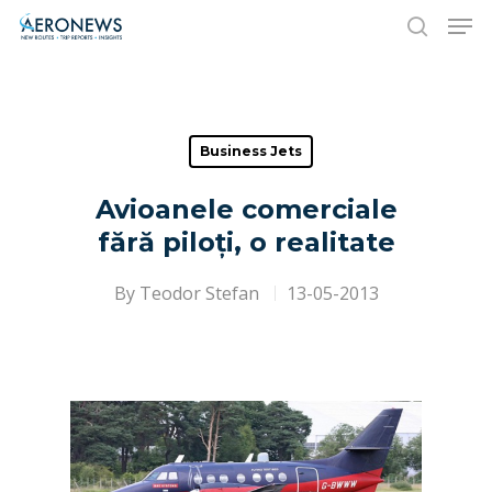
Hit enter to search or ESC to close
Business Jets
Avioanele comerciale
fără piloți, o realitate
By
Teodor Stefan
13-05-2013