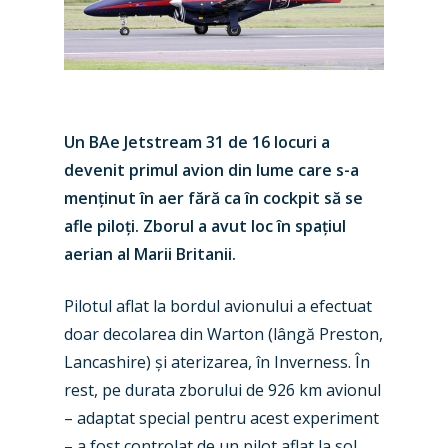
Un BAe Jetstream 31 de 16 locuri a
devenit primul avion din lume care s-a
menținut în aer fără ca
în
cockpit s
ă se
afle pilo
ți
. Zborul a avut loc în spațiul
aerian al Marii Britanii.
New Routes
Pilotul aflat la bordul avionului a efectuat
doar decolarea din Warton (lângă Preston,
Industry
Lancashire) și aterizarea, în Inverness. În
Airshows
Accidents / Incidents
rest, pe durata zborului de 926 km avionul
– adaptat special pentru acest experiment
Business Jets
Dubai 2025
– a fost controlat de un pilot aflat la sol.