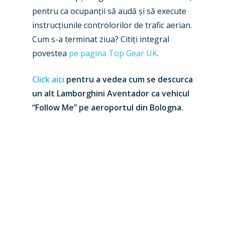
pentru ca ocupanții să audă și să execute
New Routes
instrucțiunile controlorilor de trafic aerian.
Industry
Cum s-a terminat ziua? Citiți integral
povestea
pe pagina Top Gear UK
.
Airshows
Accidents / Incidents
Click aici
pentru a vedea cum se descurca
Business Jets
Dubai 2025
un alt Lamborghini Aventador ca vehicul
Paris 2025
Military
“Follow Me” pe aeroportul din Bologna.
Farnborough 2024
Trip Reports
Paris 2023
Marketplace
Farnborough 2022
Jobs
Dubai 2019
Contact
Paris 2019