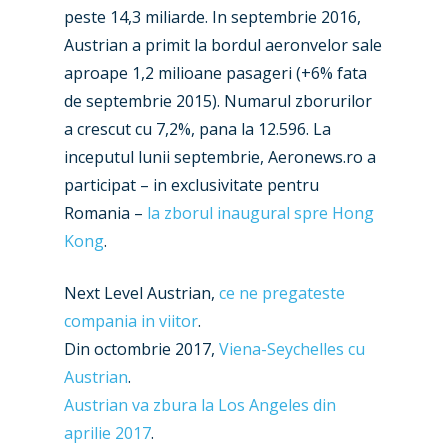
New Routes
peste 14,3 miliarde. In septembrie 2016,
Industry
Austrian a primit la bordul aeronvelor sale
aproape 1,2 milioane pasageri (+6% fata
Airshows
Accidents / Incidents
de septembrie 2015). Numarul zborurilor
Business Jets
Dubai 2025
a crescut cu 7,2%, pana la 12.596. La
inceputul lunii septembrie, Aeronews.ro a
Paris 2025
Military
participat – in exclusivitate pentru
Farnborough 2024
Trip Reports
Romania –
la zborul inaugural spre Hong
Kong
.
Paris 2023
Marketplace
Farnborough 2022
Next Level Austrian,
ce ne pregateste
Jobs
compania in viitor
.
Dubai 2019
Contact
Din octombrie 2017,
Viena-Seychelles cu
Paris 2019
Austrian
.
Austrian va zbura la Los Angeles din
aprilie 2017
.