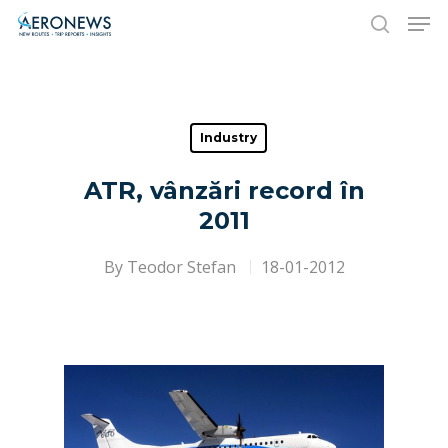
Hit enter to search or ESC to close
Industry
ATR, vânzări record în
2011
By
Teodor Stefan
18-01-2012