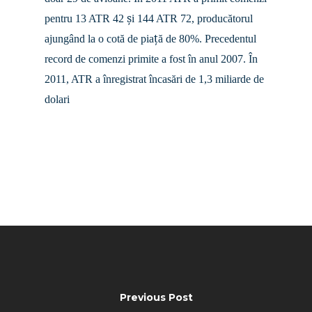
Business Jets
Dubai 2025
ș
pentru 13 ATR 42
i 144 ATR 72, producătorul
Paris 2025
Military
ț
ajungând la o cotă de pia
ă de 80%. Precedentul
record de comenzi primite a fost în anul 2007. În
Farnborough 2024
Trip Reports
2011, ATR a înregistrat încasări de 1,3 miliarde de
Paris 2023
Marketplace
dolari
Farnborough 2022
Jobs
Dubai 2019
Contact
Paris 2019
Previous Post