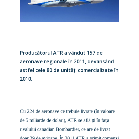
Producă
torul ATR a vândut 157 de
aeronave regionale în 2011, devansând
astfel cele 80 de unită
ț
i comercializate în
2010.
New Routes
Cu 224 de aeronave ce trebuie livrate (în valoare
Industry
ș
ț
de 5 miliarde de dolari), ATR se află
i în fa
a
Airshows
Accidents / Incidents
rivalului canadian Bombardier, ce are de livrat
doar 29 de avioane. În 2011 ATR a primit comenzi