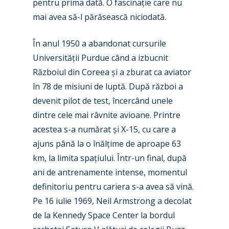
pentru prima dată. O fascinație care nu
mai avea să-l părăsească niciodată.
New Routes
În anul 1950 a abandonat cursurile
Universității Purdue când a izbucnit
Industry
Războiul din Coreea și a zburat ca aviator
Airshows
Accidents / Incidents
în 78 de misiuni de luptă. După război a
devenit pilot de test, încercând unele
Business Jets
Dubai 2025
dintre cele mai râvnite avioane. Printre
Paris 2025
Military
acestea s-a numărat și X-15, cu care a
ajuns până la o înălțime de aproape 63
Farnborough 2024
Trip Reports
km, la limita spațiului. Într-un final, după
Paris 2023
ani de antrenamente intense, momentul
Marketplace
definitoriu pentru cariera s-a avea să vină.
Farnborough 2022
Jobs
Pe 16 iulie 1969, Neil Armstrong a decolat
Dubai 2019
de la Kennedy Space Center la bordul
Contact