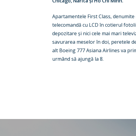
Chicago, Narita și Ho Chi Minh.
Apartamentele First Class, denumite d
telecomandă cu LCD în cotierul fotolii
depozitare și nici cele mai mari telev
savurarea meselor în doi, peretele de
alt Boeing 777 Asiana Airlines va pri
urmând să ajungă la 8.