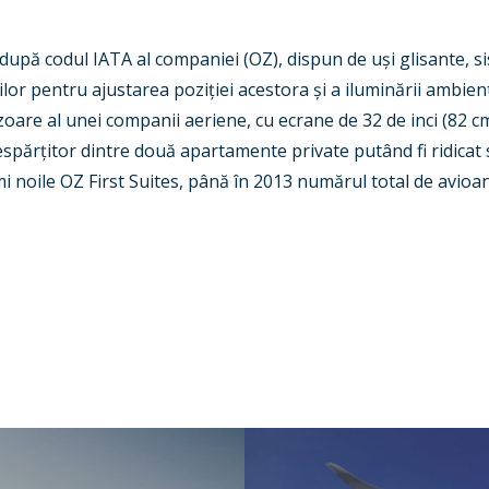
upă codul IATA al companiei (OZ), dispun de uși glisante, sis
lor pentru ajustarea poziției acestora și a iluminării ambient
izoare al unei companii aeriene, cu ecrane de 32 de inci (82 c
spărțitor dintre două apartamente private putând fi ridicat 
mi noile OZ First Suites, până în 2013 numărul total de avioa