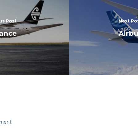
us Post
Next Po
iance
Airbu
ment.