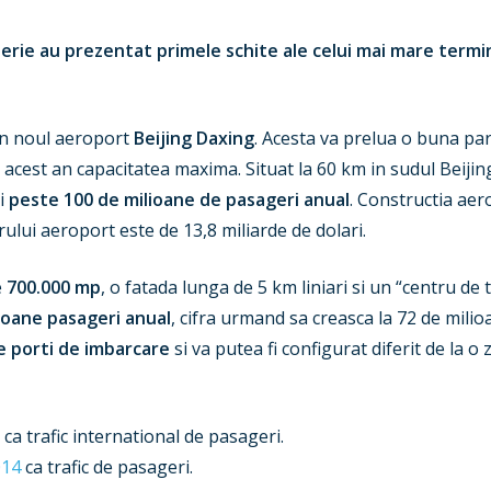
erie au prezentat primele schite ale celui mai mare termi
 in noul aeroport
Beijing Daxing
. Acesta va prelua o buna part
in acest an capacitatea maxima. Situat la 60 km in sudul Beiji
i
peste 100 de milioane de pasageri anual
. Constructia aer
ului aeroport este de 13,8 miliarde de dolari.
e
700.000 mp
, o fatada lunga de 5 km liniari si un “centru de
ioane pasageri anual
, cifra urmand sa creasca la 72 de mili
e porti de imbarcare
si va putea fi configurat diferit de la o z
e
ca trafic international de pasageri.
014
ca trafic de pasageri.