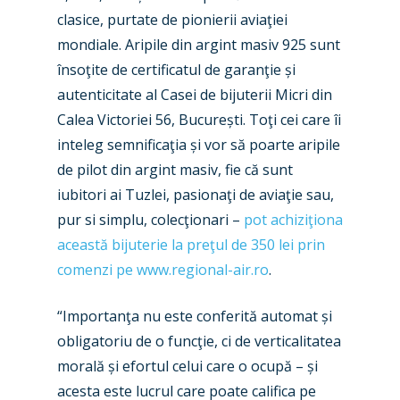
clasice, purtate de pionierii aviaţiei
mondiale. Aripile din argint masiv 925 sunt
New Routes
însoţite de certificatul de garanţie și
autenticitate al Casei de bijuterii Micri din
Industry
Calea Victoriei 56, București. Toţi cei care îi
Airshows
Accidents / Incidents
inteleg semnificaţia și vor să poarte aripile
de pilot din argint masiv, fie că sunt
Business Jets
Dubai 2025
iubitori ai Tuzlei, pasionaţi de aviaţie sau,
Paris 2025
Military
pur si simplu, colecţionari –
pot achiziţiona
această bijuterie la preţul de 350 lei prin
Farnborough 2024
Trip Reports
comenzi pe www.regional-air.ro
.
Paris 2023
Marketplace
“Importanţa nu este conferită automat și
Farnborough 2022
Jobs
obligatoriu de o funcţie, ci de verticalitatea
Dubai 2019
morală și efortul celui care o ocupă – și
Contact
acesta este lucrul care poate califica pe
Paris 2019