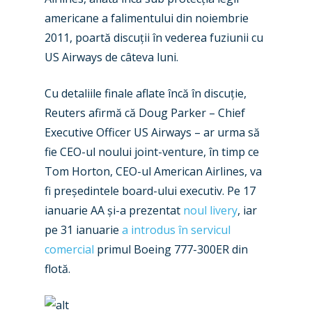
New Routes
americane a falimentului din noiembrie
Industry
2011, poartă discuții în vederea fuziunii cu
US Airways de câteva luni.
Airshows
Accidents / Incidents
Cu detaliile finale aflate încă în discuție,
Business Jets
Dubai 2025
Reuters afirmă că Doug Parker – Chief
Paris 2025
Military
Executive Officer US Airways – ar urma să
Farnborough 2024
fie CEO-ul noului joint-venture, în timp ce
Trip Reports
Tom Horton, CEO-ul American Airlines, va
Paris 2023
Marketplace
fi președintele board-ului executiv. Pe 17
Farnborough 2022
ianuarie AA și-a prezentat
noul livery
, iar
Jobs
pe 31 ianuarie
a introdus în servicul
Dubai 2019
Contact
comercial
primul Boeing 777-300ER din
Paris 2019
flotă.