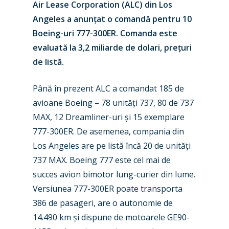
Air Lease Corporation (ALC) din Los
Angeles a anunțat o comandă pentru 10
Boeing-uri 777-300ER. Comanda este
evaluată la 3,2 miliarde de dolari, prețuri
de listă.
Până în prezent ALC a comandat 185 de
avioane Boeing – 78 unități 737, 80 de 737
MAX, 12 Dreamliner-uri și 15 exemplare
777-300ER. De asemenea, compania din
Los Angeles are pe listă încă 20 de unități
New Routes
737 MAX. Boeing 777 este cel mai de
succes avion bimotor lung-curier din lume.
Industry
Versiunea 777-300ER poate transporta
Airshows
Accidents / Incidents
386 de pasageri, are o autonomie de
14.490 km și dispune de motoarele GE90-
Business Jets
Dubai 2025