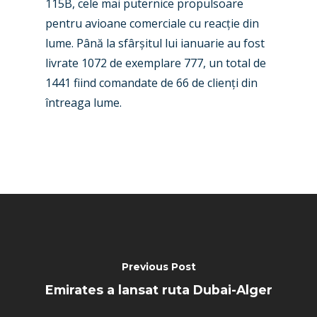
115B, cele mai puternice propulsoare
Paris 2025
Military
pentru avioane comerciale cu reacție din
lume. Până la sfârșitul lui ianuarie au fost
Farnborough 2024
Trip Reports
livrate 1072 de exemplare 777, un total de
Paris 2023
Marketplace
1441 fiind comandate de 66 de clienți din
Farnborough 2022
întreaga lume.
Jobs
Dubai 2019
Contact
Paris 2019
Previous Post
Emirates a lansat ruta Dubai-Alger