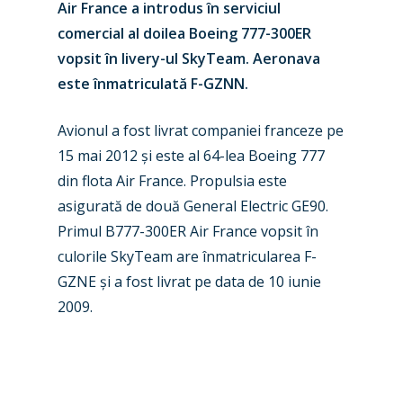
Air France a introdus în serviciul
comercial al doilea Boeing 777-300ER
vopsit în livery-ul SkyTeam. Aeronava
este înmatriculată F-GZNN.
Avionul a fost livrat companiei franceze pe
15 mai 2012 și este al 64-lea Boeing 777
New Routes
din flota Air France. Propulsia este
Industry
asigurată de două General Electric GE90.
Primul B777-300ER Air France vopsit în
Airshows
Accidents / Incidents
culorile SkyTeam are înmatricularea F-
Business Jets
Dubai 2025
GZNE și a fost livrat pe data de 10 iunie
2009.
Paris 2025
Military
Farnborough 2024
Trip Reports
Paris 2023
Marketplace