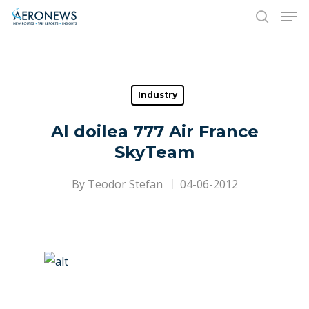
Hit enter to search or ESC to close
Industry
Al doilea 777 Air France
SkyTeam
By
Teodor Stefan
04-06-2012