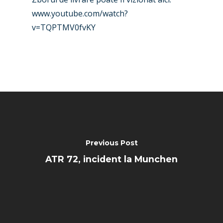
Farnborough 2024
Trip Reports
www.youtube.com/watch?
v=TQPTMV0fvKY
Paris 2023
Marketplace
Farnborough 2022
Jobs
Dubai 2019
Contact
Paris 2019
Previous Post
ATR 72, incident la Munchen