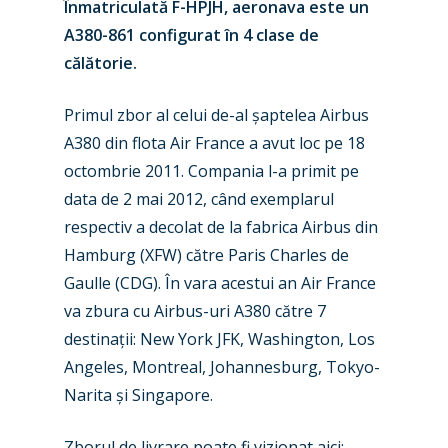
Înmatriculată F-HPJH, aeronava este un
A380-861 configurat în 4 clase de
călătorie.
Primul zbor al celui de-al șaptelea Airbus
A380 din flota Air France a avut loc pe 18
octombrie 2011. Compania l-a primit pe
data de 2 mai 2012, când exemplarul
respectiv a decolat de la fabrica Airbus din
Hamburg (XFW) către Paris Charles de
New Routes
Gaulle (CDG). În vara acestui an Air France
Industry
va zbura cu Airbus-uri A380 către 7
destinații: New York JFK, Washington, Los
Airshows
Accidents / Incidents
Angeles, Montreal, Johannesburg, Tokyo-
Business Jets
Dubai 2025
Narita și Singapore.
Paris 2025
Military
Zborul de livrare poate fi vizionat aici: