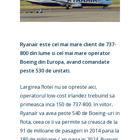
Ryanair este cel mai mare client de 737-
800 din lume si cel mai mare operator
Boeing din Europa, avand comandate
peste 530 de unitati.
Largirea flotei nu se opreste aici,
operatorul low-cost irlandez trebuind sa
New Routes
primeasca inca 150 de 737-800. In viitor,
Ryanair va avea peste 540 de Boeing-uri in
Industry
flota, ceea ce ii va permite sa creasca de la
Airshows
Accidents / Incidents
91 de milioane de pasageri in 2014 pana la
180 de milioane / an pana in 2024. Ryanair,