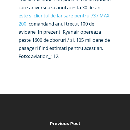
Business Jets
Dubai 2025
care aniverseaza anul acesta 30 de ani,
Paris 2025
Military
este si clientul de lansare pentru 737 MAX
200
, comandand anul trecut 100 de
Farnborough 2024
Trip Reports
avioane. In prezent, Ryanair opereaza
Paris 2023
Marketplace
peste 1600 de zboruri / zi, 105 milioane de
pasageri fiind estimati pentru acest an.
Farnborough 2022
Jobs
Foto
: aviation_112.
Dubai 2019
Contact
Paris 2019
Previous Post