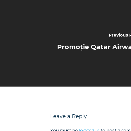
Previous 
Promoție Qatar Airw
Leave a Reply
You must be
logged in
to post a com