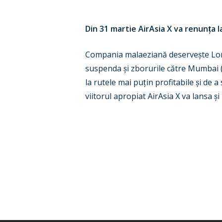
Din 31 martie AirAsia X va renun
ț
a 
Compania malaezian
ă deserve
ș
te Lo
suspenda
ș
i zborurile către Mumbai 
la rutele mai pu
ț
in profitabile
ș
i de a
viitorul apropiat AirAsia X va lansa
ș
i