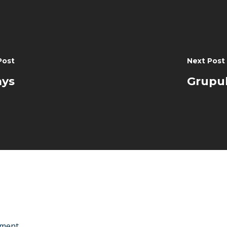
Post
Next Post
ays
Grupul
ment.