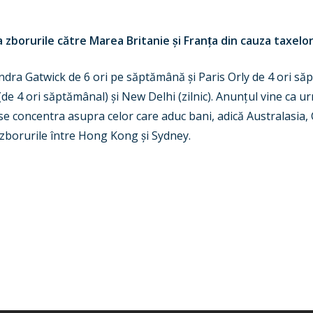
la zborurile către Marea Britanie
ș
i Fran
ț
a din cauza taxel
ndra Gatwick de 6 ori pe săptămână
ș
i Paris Orly de 4 ori 
(de 4 ori săptămânal)
ș
i New Delhi (zilnic). Anun
ț
ul vine ca u
 se concentra asupra celor care aduc bani, adică Australasia
 zborurile între Hong Kong
ș
i Sydney.