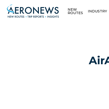
NEW
INDUSTRY
ROUTES
Air
Hit enter to search or ESC to close