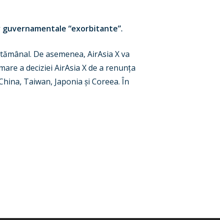
or guvernamentale
“exorbitante”.
săptămânal. De asemenea,
AirAsia X va
rmare a deciziei AirAsia X de a renun
ț
a
, China, Taiwan, Japonia
ș
i Coreea. În