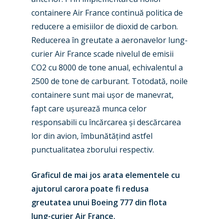
containere Air France continuă politica de
New Routes
reducere a emisiilor de dioxid de carbon.
Industry
Reducerea în greutate a aeronavelor lung-
curier Air France scade nivelul de emisii
Airshows
Accidents / Incidents
CO2 cu 8000 de tone anual, echivalentul a
Business Jets
Dubai 2025
2500 de tone de carburant. Totodată, noile
containere sunt mai ușor de manevrat,
Paris 2025
Military
fapt care ușurează munca celor
Farnborough 2024
Trip Reports
responsabili cu încărcarea și descărcarea
lor din avion, îmbunătățind astfel
Paris 2023
Marketplace
punctualitatea zborului respectiv.
Farnborough 2022
Jobs
Graficul de mai jos arata elementele cu
Dubai 2019
Contact
ajutorul carora poate fi redusa
Paris 2019
greutatea unui Boeing 777 din flota
lung-curier Air France.