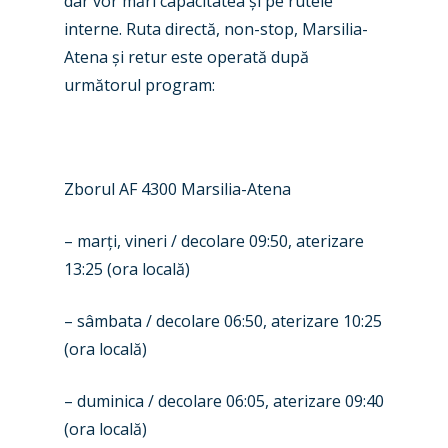
dar vor mări capacitatea
ș
i pe rutele
interne. Ruta directă, non-stop, Marsilia-
Atena
ș
i retur este operată după
următorul program
:
New Routes
Zborul AF 4300 Marsilia
-Atena
Industry
– mar
ț
i, vineri
/ decolare 09:50, aterizare
Airshows
Accidents / Incidents
13:25 (ora local
ă)
Business Jets
Dubai 2025
– sâmbata / decolare 06
:50, aterizare 10:25
Paris 2025
Military
(ora locală)
Farnborough 2024
Trip Reports
– duminica / decolare 06:05, aterizare 09:40
Paris 2023
Marketplace
(ora locală)