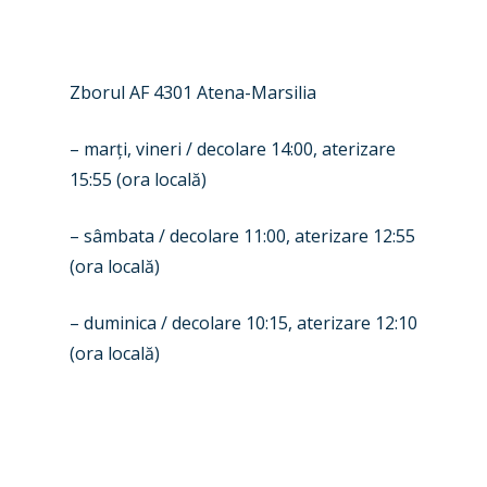
Farnborough 2022
Jobs
Dubai 2019
Contact
Zborul AF 4301 Atena
-Marsilia
Paris 2019
– mar
ț
i, vineri
/ decolare 14:00, aterizare
15:55 (ora local
ă)
– sâmbata / decolare 11
:00, aterizare 12:55
(ora locală)
– duminica / decolare 10:15, aterizare 12:10
(ora locală)