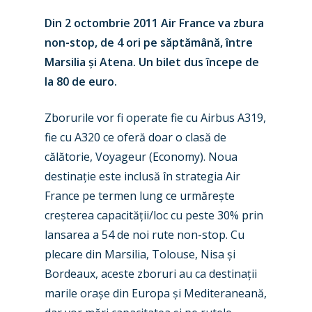
Din 2 octombrie 2011 Air France va zbura
non-stop, de 4 ori pe săptămână, între
Marsilia
ș
i Atena. Un bilet dus începe de
la 80 de euro.
Zborurile vor fi operate fie cu Airbus A319,
fie cu A320 ce oferă doar o clasă de
călătorie, Voyageur (Economy). Noua
destina
ț
ie este inclusă în strategia Air
France pe termen lung ce urmăre
ș
te
cre
ș
terea capacită
ț
ii/loc cu peste 30% prin
lansarea a 54 de noi rute non-stop. Cu
plecare din Marsilia, Tolouse, Nisa
ș
i
Bordeaux, aceste zboruri au ca destina
ț
ii
marile ora
ș
e din Europa
ș
i Mediteraneană,