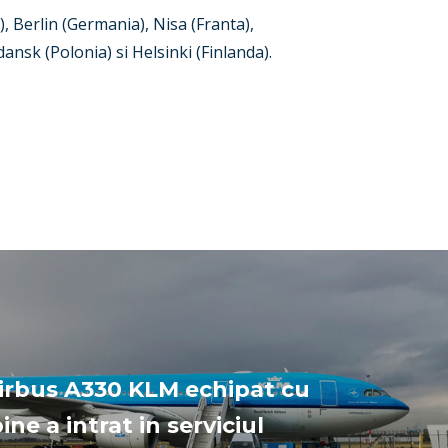
, Berlin (Germania), Nisa (Franta),
nsk (Polonia) si Helsinki (Finlanda).
irbus A330 KLM echipat cu
ine a intrat in serviciul