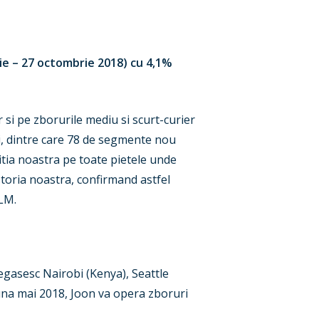
ie – 27 octombrie 2018) cu 4,1%
si pe zborurile mediu si scurt-curier
ari, dintre care 78 de segmente nou
itia noastra pe toate pietele unde
toria noastra, confirmand astfel
KLM.
regasesc Nairobi (Kenya), Seattle
luna mai 2018, Joon va opera zboruri