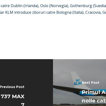
catre Dublin (Irlanda), Oslo (Norvegia), Gothenburg (Suedia)
r KLM introduce zboruri catre Bologna (Italia), Cracovia, Gda
Next Post
Previous Post
Primul A
g 737 MAX
noile cab
7