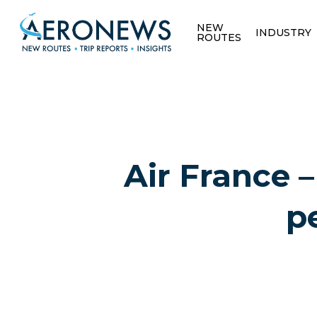
NEW
INDUSTRY
ROUTES
Air France 
p
Hit enter to search or ESC to close