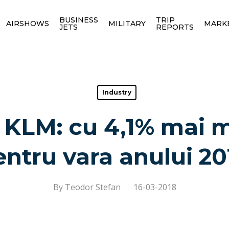
BUSINESS
TRIP
AIRSHOWS
MILITARY
MARK
JETS
REPORTS
Industry
– KLM: cu 4,1% mai m
entru vara anului 20
By
Teodor Stefan
16-03-2018