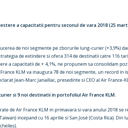
estere a capacitatii pentru sezonul de vara 2018 (25 mart
ucerea de noi segmente pe zborurile lung-curier (+3,9%) dar 
strategia de extindere si ofera 314 de destinatii catre 116 t
stere a capacitatii de + 4,1%, ne propunem sa consolidam poz
r France KLM va inaugura 78 de noi segmente, un record in is
 declarat Jean-Marc Janaillac, presedinte si CEO al Air France-
rier si 9 noi destinatii in portofoliul Air France KLM.
urate de Air France KLM in primavara si vara anului 2018 se 
Taiwan) incepand cu 16 aprilie si San José (Costa Rica). Din 
chelles).