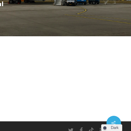
l
Dark