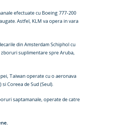
amanale efectuate cu Boeing 777-200
daugate. Astfel, KLM va opera in vara
lecarile din Amsterdam Schiphol cu
a zboruri suplimentare spre Aruba,
aipei, Taiwan operate cu o aeronava
si Coreea de Sud (Seul).
zboruri saptamanale, operate de catre
pene.