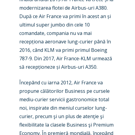
modernizarea flotei de Airbus-uri A380.
După ce Air France va primi în acest an și
ultimul super jumbo din cele 10
comandate, compania nu va mai
recepționa aeronave lung-curier până în
New Routes
2016, când KLM va primi primul Boeing
Industry
787-9. Din 2017, Air France-KLM urmează
să recepționeze și Airbus-uri A350.
Airshows
Accidents / Incidents
Business Jets
Dubai 2025
Începând cu iarna 2012, Air France va
propune călătorilor Business pe cursele
Paris 2025
Military
mediu-curier servicii gastronomice total
Farnborough 2024
Trip Reports
noi, inspirate din meniul curselor lung-
curier, precum şi un plus de atenţie şi
Paris 2023
Marketplace
flexibilitate la clasele Business şi Premium
Farnborough 2022
Jobs
Economy. În premieră mondială, începând