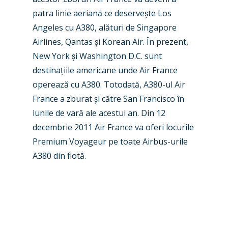
Industry
patra linie aeriană ce deserve
ș
te Los
Airshows
Accidents / Incidents
Angeles cu A380, alături de Singapore
Airlines, Qantas
ș
i Korean Air. În prezent,
Business Jets
Dubai 2025
New York
ș
i Washington D.C. sunt
Paris 2025
Military
destina
ț
iile americane unde Air France
operează cu A380. Totodată, A380-ul Air
Farnborough 2024
Trip Reports
France a zburat
ș
i către San Francisco în
Paris 2023
Marketplace
lunile de vară ale acestui an. Din 12
Farnborough 2022
decembrie 2011 Air France va oferi locurile
Jobs
Premium Voyageur pe toate Airbus-urile
Dubai 2019
Contact
A380 din flotă.
Paris 2019