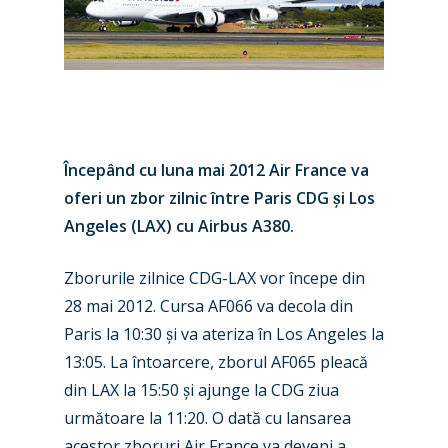
Începând cu luna mai 2012 Air France va
oferi un zbor zilnic între Paris CDG
ș
i Los
Angeles (LAX) cu Airbus A380.
Zborurile zilnice CDG-LAX vor începe din
28 mai 2012. Cursa AF066 va decola din
Paris la 10
:30
ș
i va ateriza în Los Angeles la
13:05. La întoarcere, zborul AF065 pleacă
din LAX la 15:50
ș
i ajunge la CDG ziua
New Routes
următoare la 11:20. O dată cu lansarea
acestor zboruri Air France va deveni a