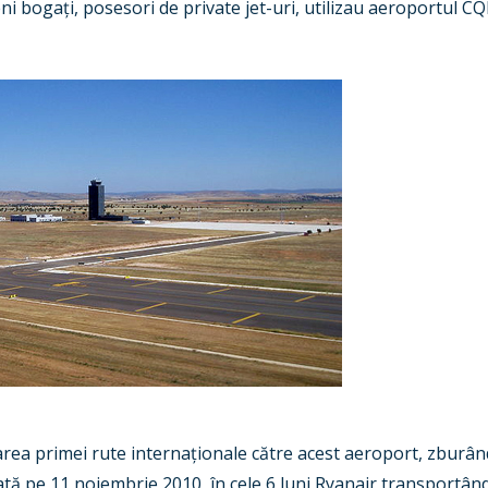
i bogați, posesori de private jet-uri, utilizau aeroportul C
area primei rute internaționale către acest aeroport, zburân
ată pe 11 noiembrie 2010, în cele 6 luni Ryanair transportân