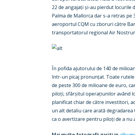
22 de angajați și-au pierdut locurile
Palma de Mallorca dar s-a retras pe 3
aeroportul CQM cu zboruri către Barc
transportatorul regional Air Nostrum
În pofida ajutorului de 140 de milioa
într-un picaj pronunțat. Toate rutel
de peste 300 de milioane de euro, car
piloți, sfârșitul operațiunilor având 
planificat chiar de către investitori, 
un alt detaliu care arată degradarea 
ca o avertizare pentru piloți de a nu
Mai multe fotografii gasiti in
albumu