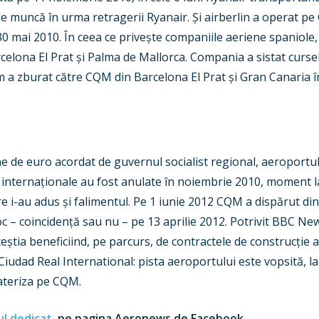
 de muncă în urma retragerii Ryanair. Și airberlin a operat pe
0 mai 2010. În ceea ce privește companiile aeriene spaniole,
elona El Prat și Palma de Mallorca. Compania a sistat curse
 a zburat către CQM din Barcelona El Prat și Gran Canaria î
ne de euro acordat de guvernul socialist regional, aeroportul
e internaționale au fost anulate în noiembrie 2010, moment 
e i-au adus și falimentul. Pe 1 iunie 2012 CQM a dispărut din
loc – coincidență sau nu – pe 13 aprilie 2012. Potrivit BBC New
aceștia beneficiind, pe parcurs, de contractele de construcție 
Ciudad Real International: pista aeroportului este vopsită, la
 ateriza pe CQM.
l dedicat
, pe pagina Aeronews de Facebook.