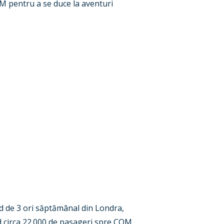
QM pentru a se duce la aventuri
d de 3 ori săptămânal din Londra,
d circa 22.000 de pasageri spre CQM.