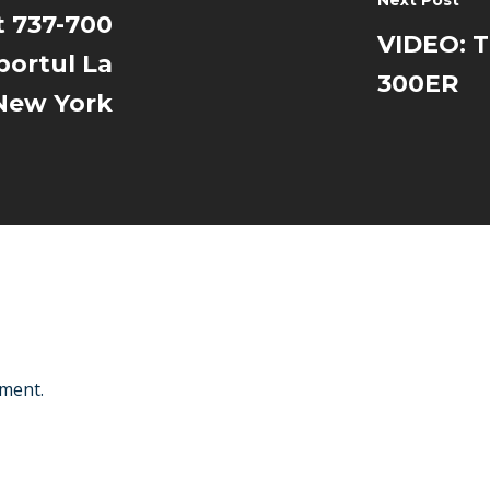
Next Post
t 737-700
VIDEO: T
portul La
300ER
 New York
ment.