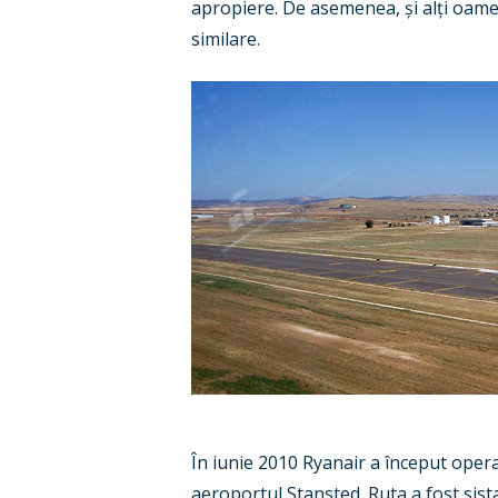
apropiere. De asemenea, și alți oamen
similare.
În iunie 2010 Ryanair a început oper
aeroportul Stansted. Ruta a fost sist