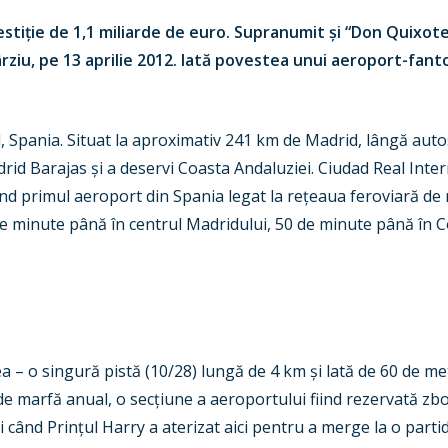
estiție de 1,1 miliarde de euro. Supranumit și “Don Quixote
târziu, pe 13 aprilie 2012. Iată povestea unui aeroport-fan
, Spania. Situat la aproximativ 241 km de Madrid, lângă auto
drid Barajas și a deservi Coasta Andaluziei. Ciudad Real Int
iind primul aeroport din Spania legat la rețeaua feroviară de 
 de minute până în centrul Madridului, 50 de minute până în 
 – o singură pistă (10/28) lungă de 4 km și lată de 60 de metr
e marfă anual, o secțiune a aeroportului fiind rezervată zbo
ci când Prințul Harry a aterizat aici pentru a merge la o par