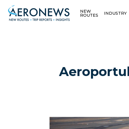
NEW
INDUSTRY
ROUTES
Aeroportul
Hit enter to search or ESC to close