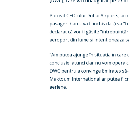
(DWC), care va fi inaugurat pe 27 o
Potrivit CEO-ului Dubai Airports, act
pasageri / an – va fi închis dacă va “
declarat că vor fi găsite “întrebuință
aeroport din lume si intentioneaza 
“Am putea ajunge în situația în care 
concluzie, atunci clar nu vom opera c
DWC pentru a convinge Emirates să-ș
Maktoum International ar putea fi cres
aeriene.