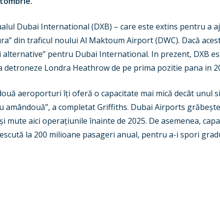
ctombrie.
ualul Dubai International (DXB) – care este extins pentru a a
fura” din traficul noului Al Maktoum Airport (DWC). Dacă acest
ri alternative” pentru Dubai International. In prezent, DXB es
sa detroneze Londra Heathrow de pe prima pozitie pana in 2
două aeroporturi îți oferă o capacitate mai mică decât unul 
u amândouă”, a completat Griffiths. Dubai Airports grăbește 
i mute aici operațiunile înainte de 2025. De asemenea, cap
cută la 200 milioane pasageri anual, pentru a-i spori gradul de