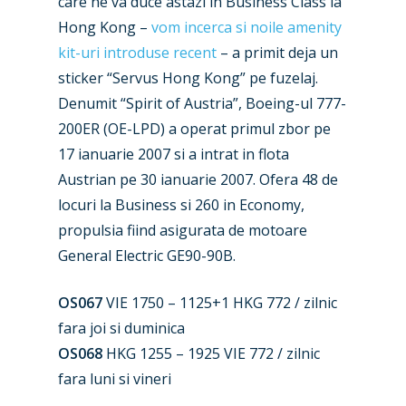
care ne va duce astazi in Business Class la
Hong Kong –
vom incerca si noile amenity
kit-uri introduse recent
– a primit deja un
sticker “Servus Hong Kong” pe fuzelaj.
Denumit “Spirit of Austria”, Boeing-ul 777-
200ER (OE-LPD) a operat primul zbor pe
17 ianuarie 2007 si a intrat in flota
New Routes
Austrian pe 30 ianuarie 2007. Ofera 48 de
locuri la Business si 260 in Economy,
Industry
propulsia fiind asigurata de motoare
Airshows
Accidents / Incidents
General Electric GE90-90B.
Business Jets
Dubai 2025
OS067
VIE 1750 – 1125+1 HKG 772 / zilnic
fara joi si duminica
Paris 2025
Military
OS068
HKG 1255 – 1925 VIE 772 / zilnic
Farnborough 2024
Trip Reports
fara luni si vineri
Paris 2023