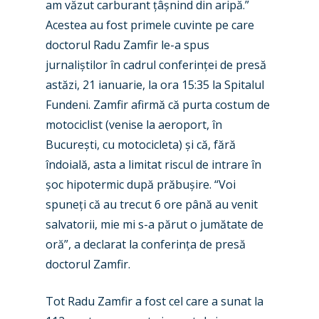
am văzut carburant țâșnind din aripă.”
Acestea au fost primele cuvinte pe care
doctorul Radu Zamfir le-a spus
jurnaliștilor în cadrul conferinței de presă
astăzi, 21 ianuarie, la ora 15:35 la Spitalul
Fundeni. Zamfir afirmă că purta costum de
motociclist (venise la aeroport, în
București, cu motocicleta) și că, fără
îndoială, asta a limitat riscul de intrare în
șoc hipotermic după prăbușire. “Voi
spuneți că au trecut 6 ore până au venit
salvatorii, mie mi s-a părut o jumătate de
oră”, a declarat la conferința de presă
New Routes
doctorul Zamfir.
Industry
Tot Radu Zamfir a fost cel care a sunat la