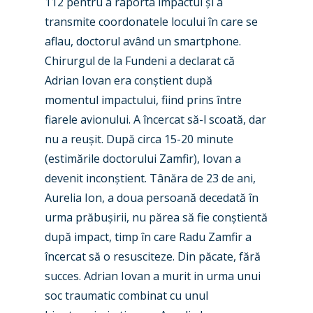
112 pentru a raporta impactul și a
Airshows
Accidents / Incidents
transmite coordonatele locului în care se
Business Jets
Dubai 2025
aflau, doctorul având un smartphone.
Chirurgul de la Fundeni a declarat că
Paris 2025
Military
Adrian Iovan era conștient după
Farnborough 2024
Trip Reports
momentul impactului, fiind prins între
Paris 2023
fiarele avionului. A încercat să-l scoată, dar
Marketplace
nu a reușit. După circa 15-20 minute
Farnborough 2022
Jobs
(estimările doctorului Zamfir), Iovan a
Dubai 2019
devenit inconștient. Tânăra de 23 de ani,
Contact
Aurelia Ion, a doua persoană decedată în
Paris 2019
urma prăbușirii, nu părea să fie conștientă
după impact, timp în care Radu Zamfir a
încercat să o resusciteze. Din păcate, fără
succes. Adrian Iovan a murit in urma unui
soc traumatic combinat cu unul