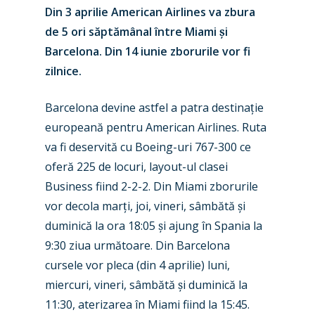
Din 3 aprilie
American Airlines va zbura
de 5 ori săptămânal între Miami
ș
i
Barcelona. Din 14 iunie zborurile vor fi
zilnice.
Barcelona devine astfel a patra destina
ț
ie
europeană pentru
American Airlines. Ruta
va fi deservită cu Boeing-uri 767-300 ce
oferă 225 de locuri, layout-ul clasei
New Routes
Business fiind 2-2-2. Din Miami zborurile
Industry
vor decola mar
ț
i, joi, vineri, sâmbătă
ș
i
duminică la ora 18:05
ș
i ajung în Spania la
Airshows
Accidents / Incidents
9:30 ziua următoare. Din Barcelona
Business Jets
cursele vor pleca (din 4 aprilie) luni,
Dubai 2025
miercuri, vineri, sâmbătă
ș
i duminică la
Paris 2025
Military
11:30, aterizarea în Miami fiind la 15:45.