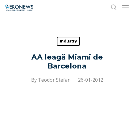
Hit enter to search or ESC to close
Industry
AA leagă Miami de
Barcelona
By
Teodor Stefan
26-01-2012