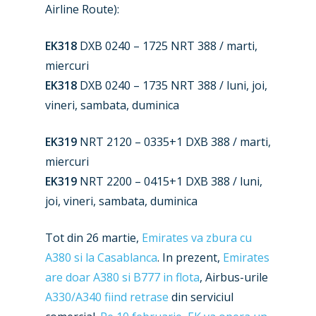
Airline Route):
New Routes
EK318
DXB 0240 – 1725 NRT 388 / marti,
miercuri
Industry
EK318
DXB 0240 – 1735 NRT 388 / luni, joi,
Airshows
Accidents / Incidents
vineri, sambata, duminica
Business Jets
Dubai 2025
EK319
NRT 2120 – 0335+1 DXB 388 / marti,
miercuri
Paris 2025
Military
EK319
NRT 2200 – 0415+1 DXB 388 / luni,
Farnborough 2024
Trip Reports
joi, vineri, sambata, duminica
Paris 2023
Marketplace
Tot din 26 martie,
Emirates va zbura cu
Farnborough 2022
Jobs
A380 si la Casablanca
. In prezent,
Emirates
Dubai 2019
are doar A380 si B777 in flota
, Airbus-urile
Contact
A330/A340 fiind retrase
din serviciul
Paris 2019