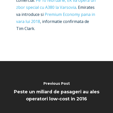
comercial.
Pe 10 februarie, EK va opera un
zbor special cu A380 la Varsovia
. Emirates
va introduce si
Premium Economy pana in
vara lui 2018
, informatie confirmata de
Tim Clark.
Previous Post
Peste un miliard de pasageri au ales
operatori low-cost in 2016