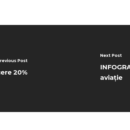
Next Post
revious Post
INFOGRAF
ucere 20%
aviație