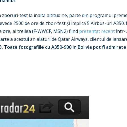
habamba.
zboruri-test la înaltă altitudine, parte din programul premergă
revede 2500 de ore de zbor-test și implică 5 Airbus-uri A350
 ore, al treilea (F-WWCF, MSN2) fiind
prezentat recent
într-
parte a acestui an alături de Qatar Airways, clientul de lansar
3. Toate fotografiile cu A350-900 in Bolivia pot fi admirat