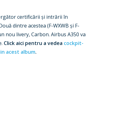
tor certificării și intrării în
. Două dintre acestea (F-WXWB și F-
un nou livery, Carbon. Airbus A350 va
e.
Click aici pentru a vedea
cockpit-
e
in acest album
.