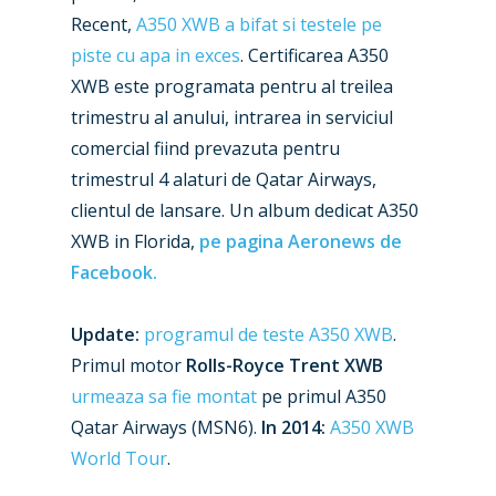
Recent,
A350 XWB a bifat si testele pe
piste cu apa in exces
. Certificarea A350
XWB este programata pentru al treilea
trimestru al anului, intrarea in serviciul
comercial fiind prevazuta pentru
trimestrul 4 alaturi de Qatar Airways,
clientul de lansare. Un album dedicat A350
XWB in Florida,
pe pagina Aeronews de
Facebook.
Update:
programul de teste A350 XWB
.
Primul motor
Rolls-Royce Trent XWB
New Routes
urmeaza sa fie montat
pe primul A350
Qatar Airways (MSN6).
In 2014:
A350 XWB
Industry
World Tour
.
Airshows
Accidents / Incidents