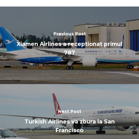
Previous Post
Xiamen Airlines a receptionat primul
787
Next Post
Turkish Airlines va zbura la San
Francisco