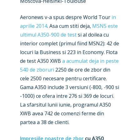
Moscova-Helsinki-Toulouse
Aeronews v-a spus despre World Tour
in
aprilie 2014
. Asa cum stiti deja,
MSN5 este
ultimul A350-900 de test
si al doilea cu
interior complet (primul fiind MSN2): 42 de
locuri la Business si 223 in Economy. Flota
New Routes
de test A350 XWB
a acumulat deja in peste
Industry
540 de zboruri
2250 de ore de zbor din
cele 2500 necesare pentru certificare.
Airshows
Accidents / Incidents
Gama A350 include 3 versiuni (-800, -900 si
Business Jets
Dubai 2025
-1000) ce ofera intre 276 si 369 de locuri.
La sfarsitul lunii iunie, programul A350
Paris 2025
Military
XWB avea 742 de comenzi ferme din
Farnborough 2024
Trip Reports
partea a 38 de clienti.
Paris 2023
Marketplace
Impresiile noastre de zbor
cu A350