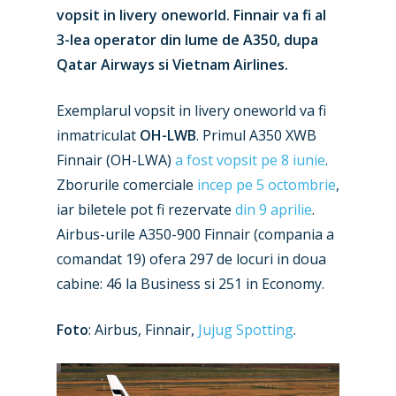
vopsit in livery oneworld. Finnair va fi al
3-lea operator din lume de A350, dupa
Qatar Airways si Vietnam Airlines.
Exemplarul vopsit in livery oneworld va fi
inmatriculat
OH-LWB
. Primul A350 XWB
Finnair (OH-LWA)
a fost vopsit pe 8 iunie
.
Zborurile comerciale
incep pe 5 octombrie
,
iar biletele pot fi rezervate
din 9 aprilie
.
Airbus-urile A350-900 Finnair (compania a
comandat 19) ofera 297 de locuri in doua
New Routes
cabine: 46 la Business si 251 in Economy.
Industry
Foto
: Airbus, Finnair,
Jujug Spotting
.
Airshows
Accidents / Incidents
Business Jets
Dubai 2025