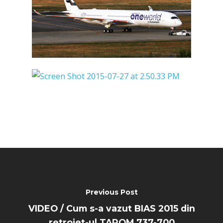
Paris 2025
Military
Farnborough 2024
Trip Reports
Paris 2023
Marketplace
Farnborough 2022
Jobs
Dubai 2019
Contact
Paris 2019
Previous Post
VIDEO / Cum s-a vazut BIAS 2015 din
retrojet-ul TAROM 737-700