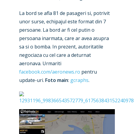
Paris 2025
Military
La bord se afla 81 de pasageri si, potrivit
Farnborough 2024
unor surse, echipajul este format din 7
Trip Reports
persoane. La bord ar fi cel putin o
Paris 2023
Marketplace
persoana inarmata, care ar avea asupra
Farnborough 2022
sa si o bomba. In prezent, autoritatile
Jobs
negociaza cu cel care a deturnat
Dubai 2019
Contact
aeronava. Urmariti
Paris 2019
facebook.com/aeronews.ro
pentru
update-uri.
Foto main
:
gcraphs
.