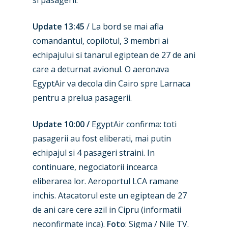
si pasagerii.
Update 13:45
/
La bord se mai afla
comandantul, copilotul, 3 membri ai
echipajului si tanarul egiptean de 27 de ani
care a deturnat avionul. O aeronava
EgyptAir
va decola din
Cairo
spre
Larnaca
pentru a prelua pasagerii.
Update 10:00 /
EgyptAir confirma:
toti
pasagerii au fost eliberati, mai putin
echipajul si 4 pasageri straini. In
New Routes
continuare, negociatorii incearca
Industry
eliberarea lor. Aeroportul LCA ramane
inchis. Atacatorul este un egiptean de 27
Airshows
Accidents / Incidents
de ani care cere azil in Cipru (informatii
Business Jets
Dubai 2025
neconfirmate inca).
Foto
: Sigma / Nile TV.