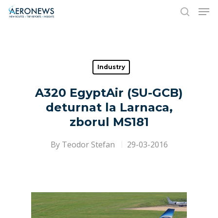
Hit enter to search or ESC to close
Industry
A320 EgyptAir (SU-GCB)
deturnat la Larnaca,
zborul MS181
By
Teodor Stefan
29-03-2016