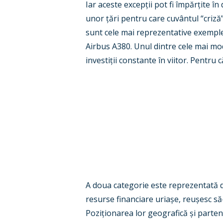
Iar aceste excep
ț
ii pot fi împăr
ț
ite în
unor
ț
ări pentru care cuvântul
“
criză
sunt cele mai reprezentative exemple
Airbus A380. Unul dintre cele mai mo
investi
ț
ii constante în viitor. Pentru
A doua categorie este reprezentată d
resurse financiare uria
ș
e, reu
ș
esc să
Pozi
ț
ionarea lor geografică
ș
i parten