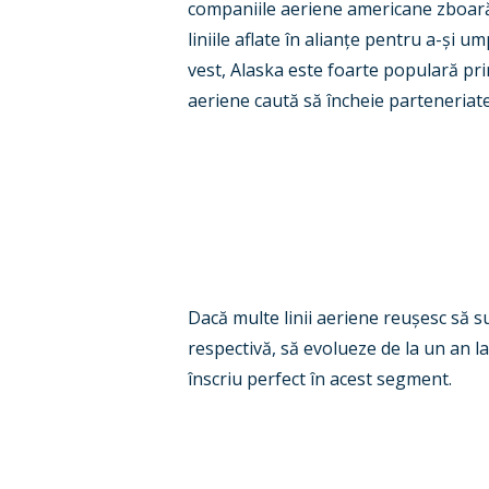
companiile aeriene americane zboară sp
liniile aflate în alian
ț
e pentru a-
ș
i um
vest, Alaska este foarte populară pri
aeriene caută să încheie parteneriat
Dacă multe linii aeriene reu
ș
esc să s
respectivă, să evolueze de la un an la
înscriu perfect în acest segment
.