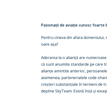
Pasiona
ț
ii de avia
ț
ie cunosc foarte b
Pentru cineva din afara domeniului, 
oare a
ș
a?
Aderarea la o alian
ț
ă are numeroase 
că sunt anumite standarde pe care tr
alian
ț
e amintite anterior, persoanele
asemenea, parteneriatele code-share 
cre
ș
teri substan
ț
iale în termeni de t
depline SkyTeam. Există însă
ș
i exce