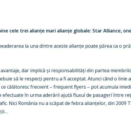
ine cele trei alian
ț
e mari alian
ț
e globale
:
Star Alliance, o
neaderarea la una dintre aceste alian
ț
e poate părea ca o pr
avantaje, dar implică
ș
i responsabilită
ț
i din partea membril
ebuie să le respec
ț
i pentru a fi acceptat. Atunci când o linie
 ce călătoresc frecvent – frequent flyers – pot acumula imedi
efectuate în urma aderării ajută fluxul de pasageri între re
rafic. Nici România nu a scăpat de febra alian
ț
elor, din 2009
p
ț
ii…