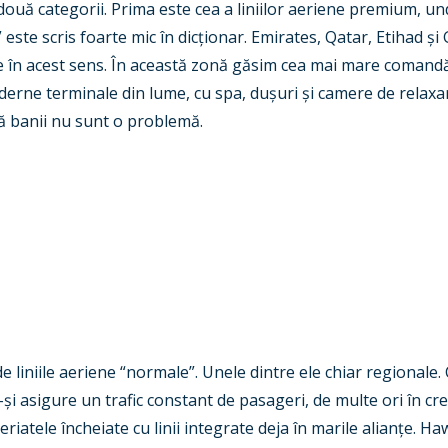
 două categorii. Prima este cea a liniilor aeriene premium, un
” este scris foarte mic în dic
ț
ionar. Emirates, Qatar, Etihad
ș
i
 în acest sens. În această zonă găsim cea mai mare comandă 
derne terminale din lume, cu spa, du
ș
uri
ș
i camere de relaxa
 că banii nu sunt o problemă.
e liniile aeriene
“normale”. Unele dintre ele chiar regionale.
-
ș
i asigure un trafic constant de pasageri, de multe ori în cre
eriatele încheiate cu linii integrate deja în marile alian
ț
e. Ha