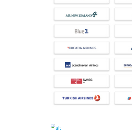
Hit enter to search or ESC to close