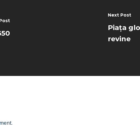
Next Post
Post
Piața glo
650
revine
ment.