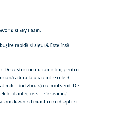
neworld
ș
i SkyTeam.
ăbu
ș
ire rapidă
ș
i sigură. Este însă
or. De costuri nu mai amintim, pentru
 aeriană aderă la una dintre cele 3
at mile când zboară cu noul venit. De
ț
elele alian
ț
ei, ceea ce înseamnă
 Tarom devenind membru cu drepturi