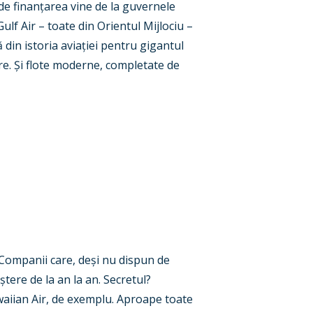
de finan
ț
area vine de la guvernele
 Gulf Air – toate din Orientul Mijlociu –
din istoria avia
ț
iei pentru gigantul
re.
Ș
i flote moderne, completate de
 Companii care, de
ș
i nu dispun de
ș
tere de la an la an. Secretul?
waiian Air, de exemplu. Aproape toate