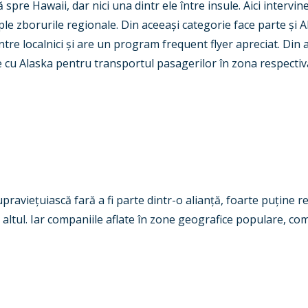
re Hawaii, dar nici una dintr ele între insule. Aici intervine 
ple zborurile regionale. Din aceea
ș
i categorie face parte
ș
i 
ntre localnici
ș
i are un program frequent flyer apreciat. Din 
e cu Alaska pentru transportul pasagerilor în zona respectiv
upravie
ț
uiască fară a fi parte dintr-o alian
ț
ă, foarte pu
ț
ine r
 altul. Iar companiile aflate în zone geografice populare, co