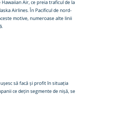
Hawaiian Air, ce preia traficul de la
Alaska Airlines. În Pacificul de nord-
aceste motive, numeroase alte linii
ă.
eu
ș
esc să facă
ș
i profit în situa
ț
ia
mpanii ce de
ț
in segmente de ni
ș
ă, se