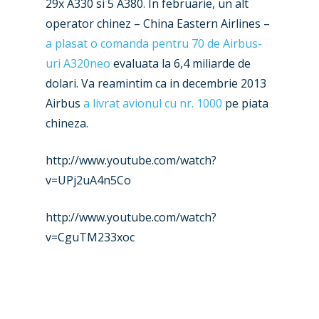
29x A330 si 5 A380. In februarie, un alt
Airshows
operator chinez – China Eastern Airlines –
Accidents / Incidents
a plasat o comanda pentru 70 de Airbus-
Business Jets
Dubai 2025
uri A320neo
evaluata la 6,4 miliarde de
dolari. Va reamintim ca in decembrie 2013
Paris 2025
Military
Airbus
a livrat avionul cu nr. 1000
pe piata
Farnborough 2024
Trip Reports
chineza.
Paris 2023
Marketplace
http://www.youtube.com/watch?
Farnborough 2022
Jobs
v=UPj2uA4n5Co
Dubai 2019
Contact
http://www.youtube.com/watch?
Paris 2019
v=CguTM233xoc