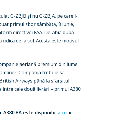
ulat G-ZBJB și nu G-ZBJA, pe care l-
ctuat primul zbor sâmbătă, 8 iunie,
onform directivei FAA. De-abia după
ridica de la sol. Acesta este motivul
a companie aeriană premium din lume
reamliner. Compania trebuie să
British Airways până la sfârșitul
a între cele două livrări – primul A380
or A380 BA este disponibil
aici
iar