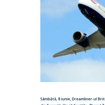
Hit enter to search or ESC to close
Sâmbătă, 8 iunie, Dreamliner-ul Bri