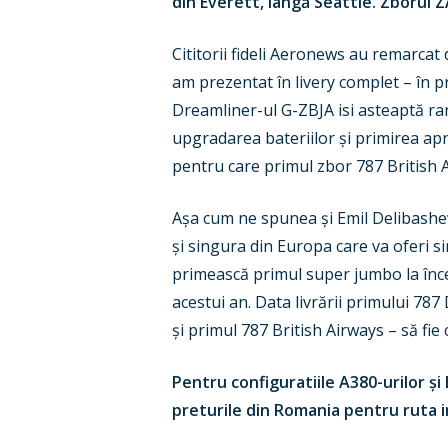
din Everett, lângă Seattle. Zborul 
Cititorii fideli Aeronews au remarcat
am prezentat în livery complet – în 
Dreamliner-ul G-ZBJA isi asteaptă ran
upgradarea bateriilor și primirea apr
pentru care primul zbor 787 British 
Așa cum ne spunea și Emil Delibashe
și singura din Europa care va oferi 
primească primul super jumbo la încep
acestui an. Data livrării primului 787
și primul 787 British Airways – să fie 
Pentru configuratiile A380-urilor și
preturile din Romania pentru ruta 