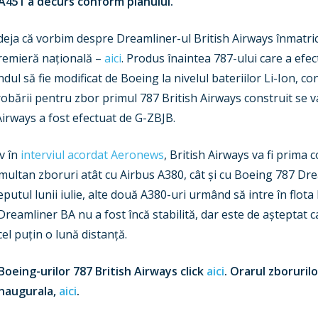
ZA451 a decurs conform planului.
 deja că vorbim despre Dreamliner-ul British Airways înmatric
premieră națională –
aici
. Produs înaintea 787-ului care a efe
dul să fie modificat de Boeing la nivelul bateriilor Li-Ion, c
obării pentru zbor primul 787 British Airways construit se va 
Airways a fost efectuat de G-ZBJB.
v în
interviul acordat Aeronews
, British Airways va fi prim
simultan zboruri atât cu Airbus A380, cât și cu Boeing 787 D
utul lunii iulie, alte două A380-uri urmând să intre în flota 
 Dreamliner BA nu a fost încă stabilită, dar este de așteptat c
cel puțin o lună distanță.
 Boeing-urilor 787 British Airways click
aici
. Orarul zboruril
inaugurala,
aici
.