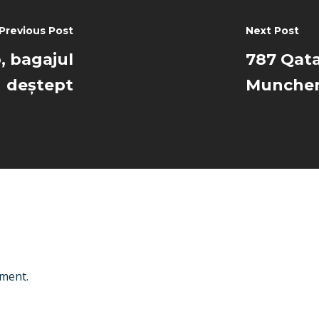
Previous Post
Next Post
, bagajul
787 Qatar
deștept
Munche
ment.