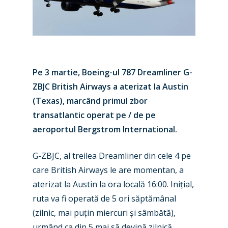
Pe 3 martie, Boeing-ul 787 Dreamliner G-
ZBJC British Airways a aterizat la Austin
(Texas), marcând primul zbor
transatlantic operat pe / de pe
aeroportul Bergstrom International.
G-ZBJC, al treilea Dreamliner din cele 4 pe
care British Airways le are momentan, a
aterizat la Austin la ora locală 16:00. Inițial,
ruta va fi operată de 5 ori săptămânal
(zilnic, mai puțin miercuri și sâmbătă),
urmând ca din 5 mai să devină zilnică.