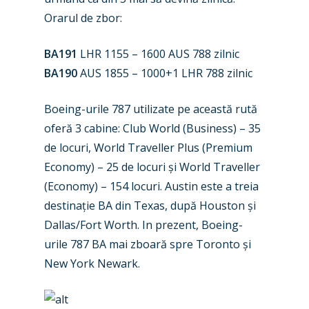
Orarul de zbor:
BA191
LHR 1155 – 1600 AUS 788 zilnic
BA190
AUS 1855 – 1000+1 LHR 788 zilnic
Boeing-urile 787 utilizate pe această rută
oferă 3 cabine: Club World (Business) – 35
de locuri, World Traveller Plus (Premium
Economy) – 25 de locuri și World Traveller
New Routes
(Economy) – 154 locuri. Austin este a treia
destinație BA din Texas, după Houston și
Industry
Dallas/Fort Worth. In prezent, Boeing-
Airshows
Accidents / Incidents
urile 787 BA mai zboară spre Toronto și
New York Newark.
Business Jets
Dubai 2025
Paris 2025
Military